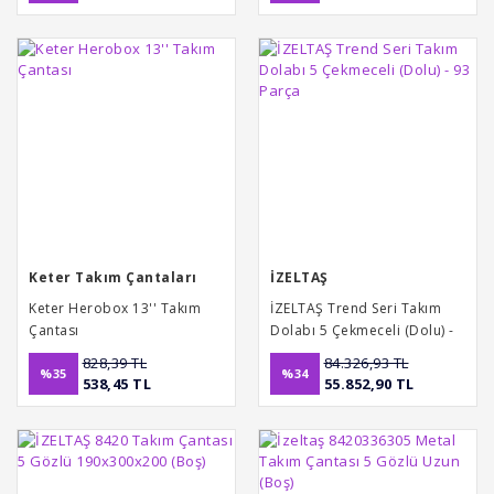
Keter Takım Çantaları
İZELTAŞ
Keter Herobox 13'' Takım
İZELTAŞ Trend Seri Takım
Çantası
Dolabı 5 Çekmeceli (Dolu) -
93 Parça
828,39 TL
84.326,93 TL
%35
%34
538,45 TL
55.852,90 TL