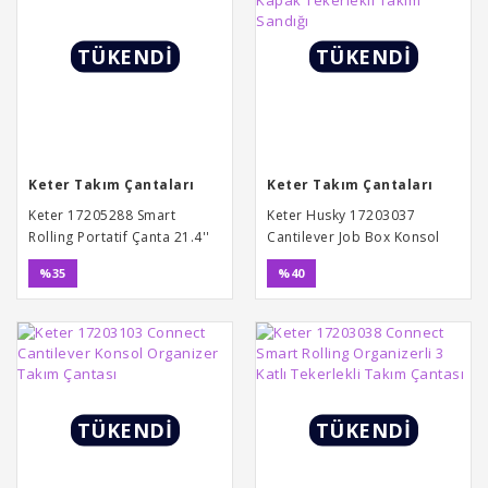
TÜKENDİ
TÜKENDİ
Keter Takım Çantaları
Keter Takım Çantaları
Keter 17205288 Smart
Keter Husky 17203037
Rolling Portatif Çanta 21.4''
Cantilever Job Box Konsol
Kapak Tekerlekli Takım
%35
%40
Sandığı
TÜKENDİ
TÜKENDİ