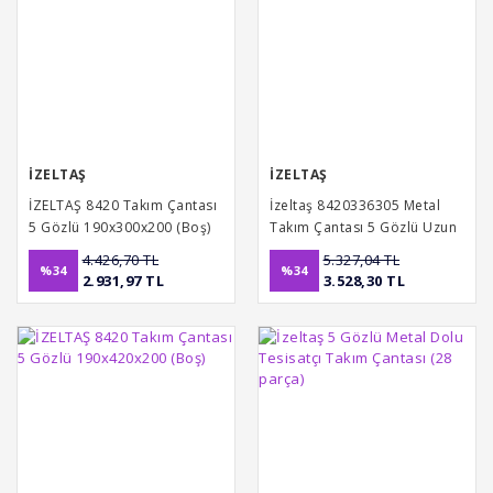
İZELTAŞ
İZELTAŞ
İZELTAŞ 8420 Takım Çantası
İzeltaş 8420336305 Metal
5 Gözlü 190x300x200 (Boş)
Takım Çantası 5 Gözlü Uzun
(Boş)
4.426,70 TL
5.327,04 TL
%34
%34
2.931,97 TL
3.528,30 TL