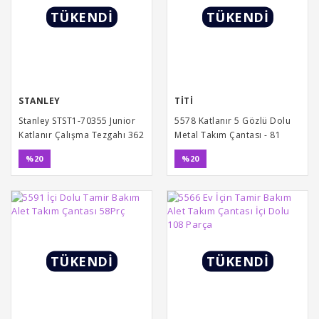
TÜKENDİ
TÜKENDİ
STANLEY
TİTİ
Stanley STST1-70355 Junior
5578 Katlanır 5 Gözlü Dolu
Katlanır Çalışma Tezgahı 362
Metal Takım Çantası - 81
Kg
Parça
%20
%20
TÜKENDİ
TÜKENDİ