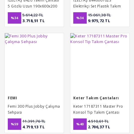
İZELTAŞ 8420 Takım Çantası
İZELTAŞ 8440001023
5 Gözlü Uzun 190x600x200
Elektrikçi Set Plastik Takım
(Boş)
Çantalı 23 Parça
5.614,22 TL
15.061,38 TL
%34
%34
3.718,51 TL
9.975,72 TL
FEMI
Keter Takım Çantaları
Femi 300 Plus Jobby Çalışma
Keter 17187311 Master Pro
Sehpası
Konsol Tip Takım Çantası
11.391,76 TL
4.510,61 TL
%59
%40
4.719,13 TL
2.706,37 TL