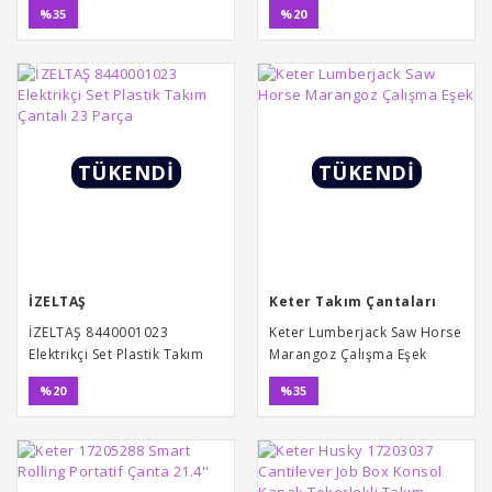
%35
%20
TÜKENDİ
TÜKENDİ
İZELTAŞ
Keter Takım Çantaları
İZELTAŞ 8440001023
Keter Lumberjack Saw Horse
Elektrikçi Set Plastik Takım
Marangoz Çalışma Eşek
Çantalı 23 Parça
%20
%35