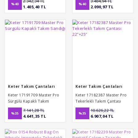
2.342,34 TL
3.484,94 TL
%40
%40
1.405,40 TL
2.090,97 TL
Keter Takım Çantaları
Keter Takım Çantaları
Keter 17191709 Master Pro
Keter 17182387 Master Pro
Sürgülü Kapaklı Takım
Tekerlekli Takım Çantası
Sandığı
22”+25”
7.141,28 TL
10.626,22 TL
%35
%35
4.641,35 TL
6.907,04 TL