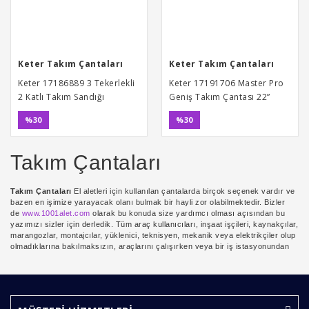
Keter Takım Çantaları
Keter Takım Çantaları
Keter 17186889 3 Tekerlekli
Keter 17191706 Master Pro
2 Katlı Takım Sandığı
Geniş Takım Çantası 22”
%30
%30
Takım Çantaları
Takım Çantaları
El aletleri için kullanılan çantalarda birçok seçenek vardır ve
bazen en işimize yarayacak olanı bulmak bir hayli zor olabilmektedir. Bizler
de
www.1001alet.com
olarak bu konuda size yardımcı olması açısından bu
yazımızı sizler için derledik. Tüm araç kullanıcıları, inşaat işçileri, kaynakçılar,
marangozlar, montajcılar, yüklenici, teknisyen, mekanik veya elektrikçiler olup
olmadıklarına bakılmaksızın, araçlarını çalışırken veya bir iş istasyonundan
diğerine taşırken taşıma
takım
çantalarına
ihtiyaç duyarlar. Ne yazık ki, alet
çantası çeşitleri kocaman bir havuzdur. Çoğu zaman alet çantası seçmek zor
ve bazen sinir bozucu bir çaba gerektirebilir. İşte Takım çantası
seçerken
dikkat
etmeniz
gerekenler
;
Tüm takım çantaları modelleri için sitemizi ziyaret edebilirsiniz.