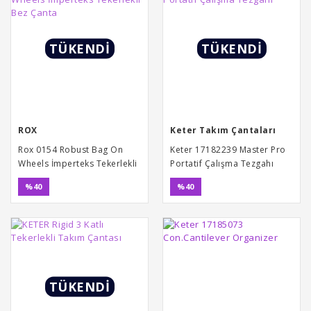
TÜKENDİ
TÜKENDİ
ROX
Keter Takım Çantaları
Rox 0154 Robust Bag On
Keter 17182239 Master Pro
Wheels İmperteks Tekerlekli
Portatif Çalışma Tezgahı
Bez Çanta
%40
%40
TÜKENDİ