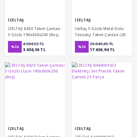
İZELTAŞ
İZELTAŞ
İZELTAŞ 8420 Takım Çantası
İzeltaş 5 Gözlü Metal Dolu
5 Gözlü 190x420x200 (Boş)
Tesisatçı Takım Çantası (28
parça)
4.584,52 TL
26.649,45 TL
%34
%34
3.036,50 TL
17.650,94 TL
İZELTAŞ
İZELTAŞ