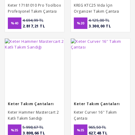
Keter 17181010 Pro Toolbox
KREG KTC25 Vida İçin
Profesyonel Takım Çantası
Organizer Takım Çantası
26''
4.694,99 TL
4.125,00 TL
%40
%20
2.817,21 TL
3.300,00 TL
Keter Takım Çantaları
Keter Takım Çantaları
Keter Hammer Mastercart 2
Keter Curver 16'' Takım
Katlı Takım Sandığı
Çantası
5.998,67 TL
965,50 TL
%35
%35
3.898,66 TL
627,48 TL