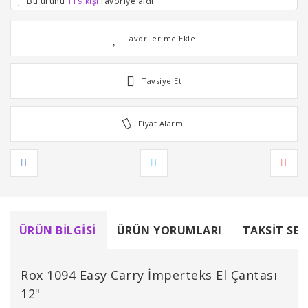
Bu ürünü
119 kişi
favoriye aldı.
Tavsiye Et
Fiyat Alarmı
ÜRÜN BILGISI
ÜRÜN YORUMLARI
TAKSIT SEÇ
Rox 1094 Easy Carry İmperteks El Çantası
12"