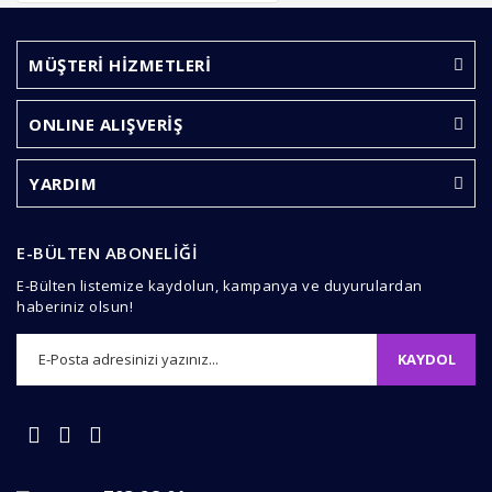
Ürün resmi kalitesiz, bozuk veya görüntülenemiyor.
Ürün açıklamasında eksik bilgiler bulunuyor.
MÜŞTERİ HİZMETLERİ
Ürün bilgilerinde hatalar bulunuyor.
Ürün fiyatı diğer sitelerden daha pahalı.
ONLINE ALIŞVERİŞ
Bu ürüne benzer farklı alternatifler olmalı.
YARDIM
E-BÜLTEN ABONELİĞİ
E-Bülten listemize kaydolun, kampanya ve duyurulardan
Gönder
haberiniz olsun!
KAYDOL