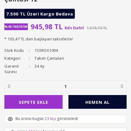
7.500 TL Üzeri Kargo Bedava
945,98 TL
%40 İNDİRİM
Kdv Dahil
1.576,79 TL
* 103,47 TL den başlayan taksitlerle!
Stok Kodu
153ROX1094
Kategori
Takım Çantaları
Garanti
24 Ay
Süresi
SEPETE EKLE
HEMEN AL
Bu ürünü bugün
23 kişi
görüntüledi