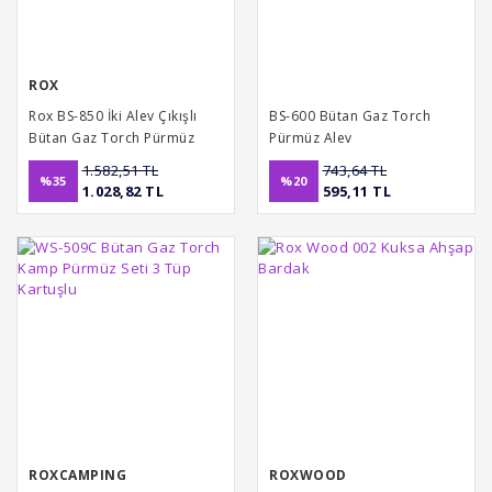
ROX
Rox BS-850 İki Alev Çıkışlı
BS-600 Bütan Gaz Torch
Bütan Gaz Torch Pürmüz
Pürmüz Alev
1.582,51 TL
743,64 TL
%35
%20
1.028,82 TL
595,11 TL
ROXCAMPING
ROXWOOD