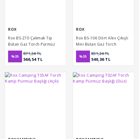
ROX
ROX
Rox BS-270 Çakmak Tip
Rox BS-106 Dört Alev Çıkışlı
Bütan Gaz Torch Pürmüz
Mini Bütan Gaz Torch
Pürmüz
871,24 TL
831,24 TL
%35
%35
566,54 TL
540,36 TL