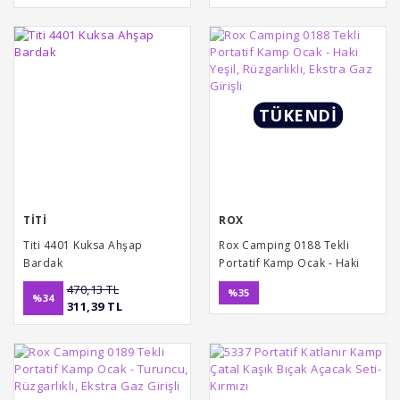
TÜKENDİ
TİTİ
ROX
Titi 4401 Kuksa Ahşap
Rox Camping 0188 Tekli
Bardak
Portatif Kamp Ocak - Haki
Yeşil, Rüzgarlıklı, Ekstra Gaz
470,13 TL
%35
%34
Girişli
311,39 TL