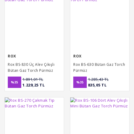
ROX
ROX
Rox BS-830 Üç Alev Çıkışlı
Rox BS-630 Bütan Gaz Torch
Bütan Gaz Torch Pürmüz
Pürmüz
1.891,01 TL
1.285,43 TL
%35
%35
1.229,25 TL
835,05 TL