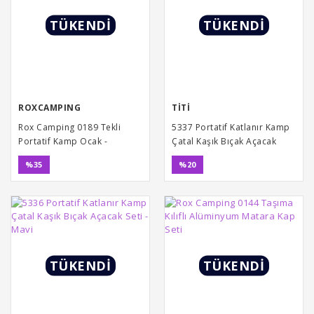
TÜKENDİ
TÜKENDİ
ROXCAMPING
TİTİ
Rox Camping 0189 Tekli
5337 Portatif Katlanır Kamp
Portatif Kamp Ocak -
Çatal Kaşık Bıçak Açacak
Turuncu, Rüzgarlıklı, Ekstra
Seti-Kırmızı
%35
%20
Gaz Girişli
TÜKENDİ
TÜKENDİ