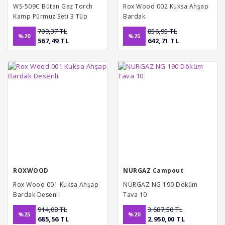
WS-509C Bütan Gaz Torch
Rox Wood 002 Kuksa Ahşap
Kamp Pürmüz Seti 3 Tüp
Bardak
Kartuşlu
709,37 TL
856,95 TL
%20
%25
567,49 TL
642,71 TL
ROXWOOD
NURGAZ Campout
Rox Wood 001 Kuksa Ahşap
NURGAZ NG 190 Döküm
Bardak Desenli
Tava 10
914,08 TL
3.687,50 TL
%25
%20
685,56 TL
2.950,00 TL