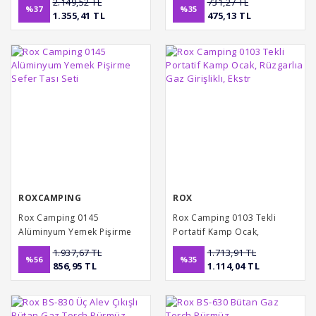
2.149,52 TL
731,27 TL
- 3 Adet Rox Valfli Kamp Gazı
%37
%35
1.355,41 TL
475,13 TL
Kartuş 227gr Hediyeli
ROXCAMPING
ROX
Rox Camping 0145
Rox Camping 0103 Tekli
Alüminyum Yemek Pişirme
Portatif Kamp Ocak,
Sefer Tası Seti
Rüzgarlıa Gaz Girişliklı, Ekstr
1.937,67 TL
1.713,91 TL
%56
%35
856,95 TL
1.114,04 TL