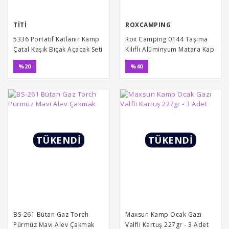
TİTİ
ROXCAMPING
5336 Portatif Katlanır Kamp
Rox Camping 0144 Taşıma
Çatal Kaşık Bıçak Açacak Seti
Kılıflı Alüminyum Matara Kap
- Mavi
Seti
%20
%40
TÜKENDİ
TÜKENDİ
BS-261 Bütan Gaz Torch
Maxsun Kamp Ocak Gazı
Pürmüz Mavi Alev Çakmak
Valfli Kartuş 227gr - 3 Adet