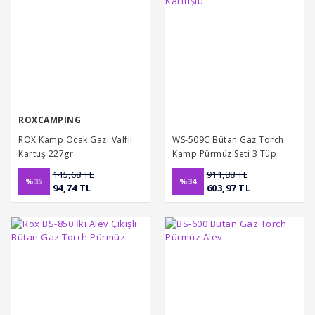
ROXCAMPING
ROX Kamp Ocak Gazı Valfli
WS-509C Bütan Gaz Torch
Kartuş 227gr
Kamp Pürmüz Seti 3 Tüp
Kartuşlu
145,68 TL
911,88 TL
%35
%34
94,74 TL
603,97 TL