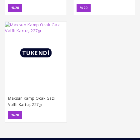
%20
%20
TÜKENDİ
Maxsun Kamp Ocak Gazı
Valfli Kartuş 227gr
%20