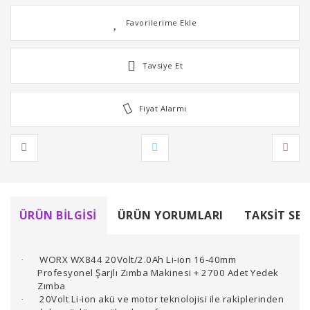
Tavsiye Et
Fiyat Alarmı
ÜRÜN BILGISI
ÜRÜN YORUMLARI
TAKSIT SEÇ
WORX WX844 20Volt/2.0Ah Li-ion 16-40mm
·
Profesyonel Şarjlı Zımba Makinesi + 2700 Adet Yedek
Zımba
20Volt Li-ion akü ve motor teknolojisi ile rakiplerinden
·