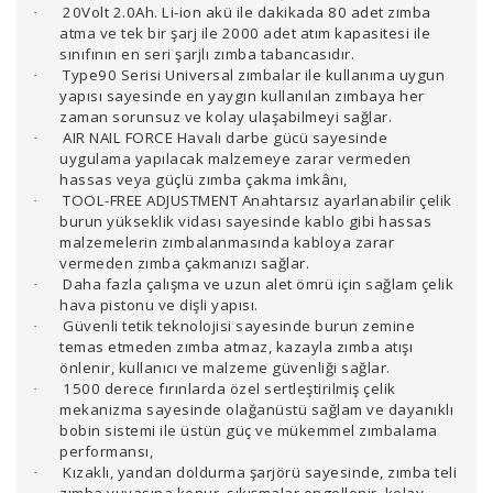
20Volt 2.0Ah. Li-ion akü ile dakikada 80 adet zımba
·
atma ve tek bir şarj ile 2000 adet atım kapasitesi ile
sınıfının en seri şarjlı zımba tabancasıdır.
Type90 Serisi Universal zımbalar ile kullanıma uygun
·
yapısı sayesinde en yaygın kullanılan zımbaya her
zaman sorunsuz ve kolay ulaşabilmeyi sağlar.
AIR NAIL FORCE Havalı darbe gücü sayesinde
·
uygulama yapılacak malzemeye zarar vermeden
hassas veya güçlü zımba çakma imkânı,
TOOL-FREE ADJUSTMENT Anahtarsız ayarlanabilir çelik
·
burun yükseklik vidası sayesinde kablo gibi hassas
malzemelerin zımbalanmasında kabloya zarar
vermeden zımba çakmanızı sağlar.
Daha fazla çalışma ve uzun alet ömrü için sağlam çelik
·
hava pistonu ve dişli yapısı.
Güvenli tetik teknolojisi sayesinde burun zemine
·
temas etmeden zımba atmaz, kazayla zımba atışı
önlenir, kullanıcı ve malzeme güvenliği sağlar.
1500 derece fırınlarda özel sertleştirilmiş çelik
·
mekanizma sayesinde olağanüstü sağlam ve dayanıklı
bobin sistemi ile üstün güç ve mükemmel zımbalama
performansı,
Kızaklı, yandan doldurma şarjörü sayesinde, zımba teli
·
zımba yuvasına konur, sıkışmalar engellenir, kolay