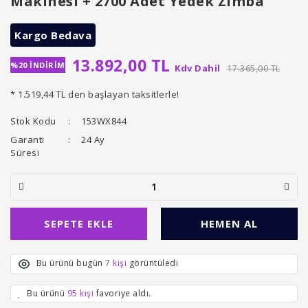
Makinesi + 2700 Adet Yedek Zımba
Kargo Bedava
13.892,00 TL
%20 İNDİRİM
Kdv Dahil
17.365,00 TL
* 1.519,44 TL den başlayan taksitlerle!
Stok Kodu
153WX844
Garanti
24 Ay
Süresi
SEPETE EKLE
HEMEN AL
Bu ürünü bugün
7 kişi
görüntüledi
Bu ürünü
95 kişi
favoriye aldı.