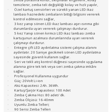
temizlenir, zımba teli değişikliği kolay ve hızlı yapılır,
Özel kartuş sensörleri ve sürekli yanan LED ikaz
·
lambası haznedeki zımbaların bittiği bilgisini vererek
kontrol edilmesini sağlar,
3 kez yanıp sönen LED ikaz lambası aşırı ısınma gibi
·
durumlarda uyarı vererek çalışmayı durdurur.
5 kez Yanıp sönen kırmızı LED ikaz lambası zımba
·
kartuşunun azalması durumlarında uyarı vererek
çalışmayı durdurur.
Entegre çift LED aydınlatma sistemi çalışma alanını
·
aydınlatır. 20 Saniye gecikmeli sönen LED aydınlatma
sayesinde güvenli kullanım sağlar.
Seri ve tekli atış kontrol düğmesi sayesinde uygulama
·
alanına göre tek tek veya seri zımba çakma imkânı
sağlar.
Profesyonel Kullanıma uygundur
·
Güç: 20Volt Li-ion
·
Akü Kapasitesi: 2Ah. 36Wh.
·
Kartuş/Şarjör Kapasitesi: 100 Adet
·
Zımba Çakma Hızı: 80 adet/ dk.
·
Zımba Ölçüsü: 16-40mm
·
Uyumlu Zımba Telleri;
·
90 Serisi Zımba Telleri
·