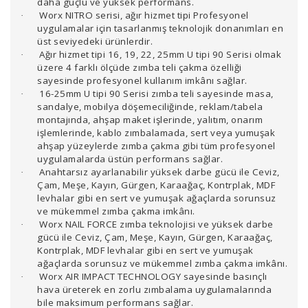
daha güçlü ve yüksek performans.
Worx NITRO serisi, ağır hizmet tipi Profesyonel
·
uygulamalar için tasarlanmış teknolojik donanımları en
üst seviyedeki ürünlerdir.
Ağır hizmet tipi 16, 19, 22, 25mm U tipi 90 Serisi olmak
·
üzere 4 farklı ölçüde zımba teli çakma özelliği
sayesinde profesyonel kullanım imkânı sağlar.
16-25mm U tipi 90 Serisi zımba teli sayesinde masa,
·
sandalye, mobilya döşemeciliğinde, reklam/tabela
montajında, ahşap maket işlerinde, yalıtım, onarım
işlemlerinde, kablo zımbalamada, sert veya yumuşak
ahşap yüzeylerde zımba çakma gibi tüm profesyonel
uygulamalarda üstün performans sağlar.
Anahtarsız ayarlanabilir yüksek darbe gücü ile Ceviz,
·
Çam, Meşe, Kayın, Gürgen, Karaağaç, Kontrplak, MDF
levhalar gibi en sert ve yumuşak ağaçlarda sorunsuz
ve mükemmel zımba çakma imkânı.
Worx NAIL FORCE zımba teknolojisi ve yüksek darbe
·
gücü ile Ceviz, Çam, Meşe, Kayın, Gürgen, Karaağaç,
Kontrplak, MDF levhalar gibi en sert ve yumuşak
ağaçlarda sorunsuz ve mükemmel zımba çakma imkânı.
Worx AIR IMPACT TECHNOLOGY sayesinde basınçlı
·
hava üreterek en zorlu zımbalama uygulamalarında
bile maksimum performans sağlar.