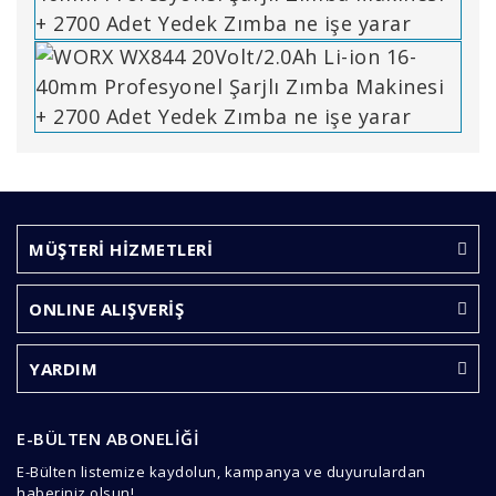
Bu ürünün fiyat bilgisi, resim, ürün açıklamalarında ve
diğer konularda yetersiz gördüğünüz noktaları öneri
Bu ürüne ilk yorumu siz yapın!
formunu kullanarak tarafımıza iletebilirsiniz.
Görüş ve önerileriniz için teşekkür ederiz.
MÜŞTERİ HİZMETLERİ
Yorum Yaz
Ürün resmi kalitesiz, bozuk veya görüntülenemiyor.
ONLINE ALIŞVERİŞ
Ürün açıklamasında eksik bilgiler bulunuyor.
Ürün bilgilerinde hatalar bulunuyor.
YARDIM
Ürün fiyatı diğer sitelerden daha pahalı.
Bu ürüne benzer farklı alternatifler olmalı.
E-BÜLTEN ABONELİĞİ
E-Bülten listemize kaydolun, kampanya ve duyurulardan
haberiniz olsun!