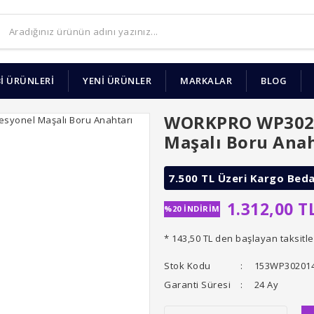
İ ÜRÜNLERİ
YENİ ÜRÜNLER
MARKALAR
BLOG
WORKPRO WP3020
Maşalı Boru Anah
7.500 TL Üzeri Kargo Bed
1.312,00 T
%20 İNDİRİM
* 143,50 TL den başlayan taksitle
Stok Kodu
153WP30201
Garanti Süresi
24 Ay