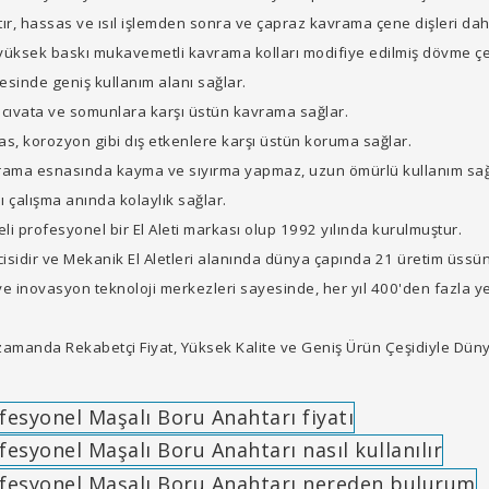
ştır, hassas ve ısıl işlemden sonra ve çapraz kavrama çene dişleri daha
üksek baskı mukavemetli kavrama kolları modifiye edilmiş dövme çeli
esinde geniş kullanım alanı sağlar.
e cıvata ve somunlara karşı üstün kavrama sağlar.
s, korozyon gibi dış etkenlere karşı üstün koruma sağlar.
avrama esnasında kayma ve sıyırma yapmaz, uzun ömürlü kullanım sağ
 çalışma anında kolaylık sağlar.
i profesyonel bir El Aleti markası olup 1992 yılında kurulmuştur.
sidir ve Mekanik El Aletleri alanında dünya çapında 21 üretim üssün
novasyon teknoloji merkezleri sayesinde, her yıl 400'den fazla ye
amanda Rekabetçi Fiyat, Yüksek Kalite ve Geniş Ürün Çeşidiyle Dün