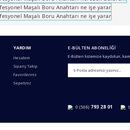
arında ve diğer konularda yetersiz gördüğünüz noktaları öneri formunu 
Bu ürüne ilk yorumu siz yapın!
YARDIM
E-BÜLTEN ABONELİĞİ
emiyor.
E-Bülten listemize kaydolun, ka
Hesabım
Yorum Yaz
Sipariş Takip
Favorileriniz
Sepetiniz
793 28 01
0 (506)
Gönder