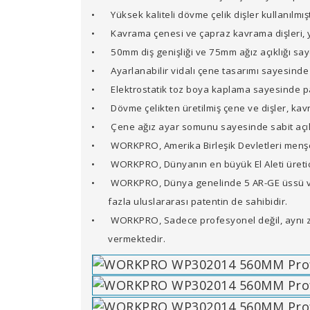
•
Yüksek kaliteli dövme çelik dişler kullanılmı
•
Kavrama çenesi ve çapraz kavrama dişleri, y
•
50mm diş genişliği ve 75mm ağız açıklığı say
•
Ayarlanabilir vidalı çene tasarımı sayesind
•
Elektrostatik toz boya kaplama sayesinde pa
•
Dövme çelikten üretilmiş çene ve dişler, k
•
Çene ağız ayar somunu sayesinde sabit açılı
•
WORKPRO, Amerika Birleşik Devletleri menşel
•
WORKPRO, Dünyanın en büyük El Aleti üretici
•
WORKPRO, Dünya genelinde 5 AR-GE üssü ve i
fazla uluslararası patentin de sahibidir.
•
WORKPRO, Sadece profesyonel değil, aynı z
vermektedir.