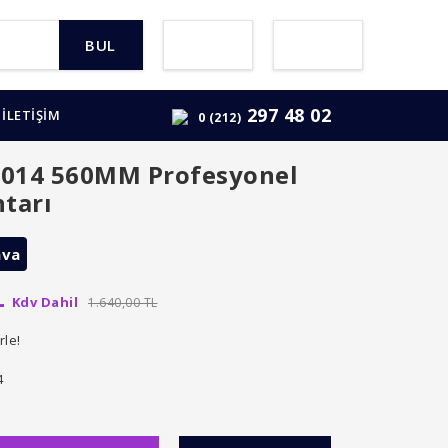
BUL
297 48 02
İLETİŞİM
0 (212)
14 560MM Profesyonel
tarı
ava
L
Kdv Dahil
1.640,00 TL
rle!
4