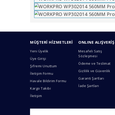
Bu ürünün fiyat bilgisi, resim, ürün açıklamal
Görüş ve önerileriniz için teşekkür ederiz.
MÜŞTERİ HİZMETLERİ
ONLINE ALIŞVERİŞ
Ürün resmi kalitesiz, bozuk veya görüntülen
Yeni Üyelik
Mesafeli Satış
Ürün açıklamasında eksik bilgiler bulunuyor.
Sözleşmesi
Üye Girişi
Ürün bilgilerinde hatalar bulunuyor.
Ödeme ve Teslimat
Şifremi Unuttum
Ürün fiyatı diğer sitelerden daha pahalı.
Gizlilik ve Güvenlik
İletişim Formu
Bu ürüne benzer farklı alternatifler olmalı.
Garanti Şartları
Havale Bildirim Formu
İade Şartları
Kargo Takibi
İletişim