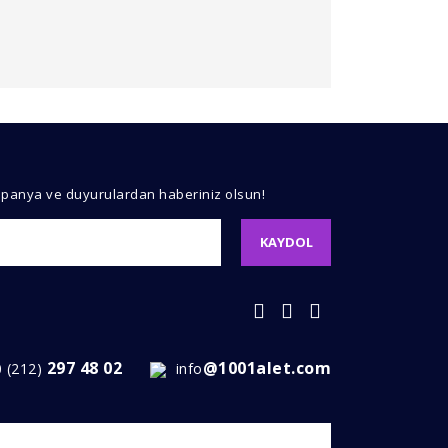
kullanarak tarafımıza iletebilirsiniz.
mpanya ve duyurulardan haberiniz olsun!
KAYDOL
297 48 02
@1001alet.com
0 (212)
info