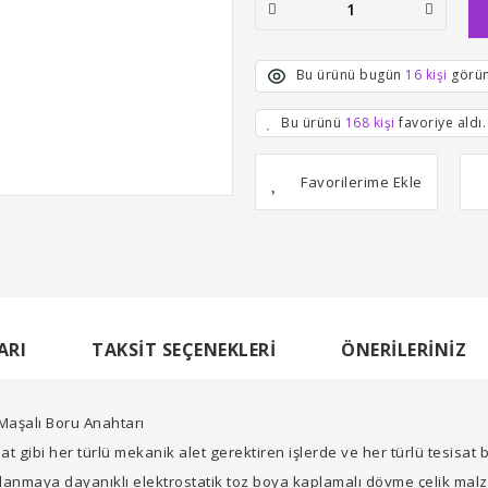
Bu ürünü bugün
16 kişi
görün
Bu ürünü
168 kişi
favoriye aldı.
ARI
TAKSIT SEÇENEKLERI
ÖNERILERINIZ
şalı Boru Anahtarı
isat gibi her türlü mekanik alet gerektiren işlerde ve her türlü tesis
slanmaya dayanıklı elektrostatik toz boya kaplamalı dövme çelik malz