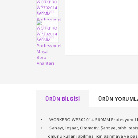
ÜRÜN BILGISI
ÜRÜN YORUML
•
WORKPRO WP302014 560MM Profesyonel Ma
•
Sanayi, İnşaat, Otomotiv, Şantiye, sıhhi tes
ömürlü kullanılabilmesi için aşınmaya ve pa