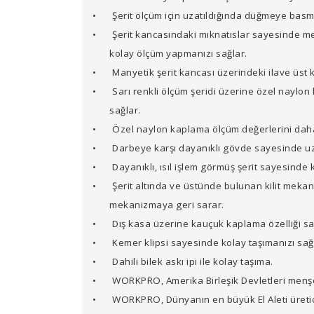
•
Şerit ölçüm için uzatıldığında düğmeye bas
•
Şerit kancasındaki mıknatıslar sayesinde me
kolay ölçüm yapmanızı sağlar.
•
Manyetik şerit kancası üzerindeki ilave üst 
•
Sarı renkli ölçüm şeridi üzerine özel naylon
sağlar.
•
Özel naylon kaplama ölçüm değerlerini dah
•
Darbeye karşı dayanıklı gövde sayesinde u
•
Dayanıklı, ısıl işlem görmüş şerit sayesinde k
•
Şerit altında ve üstünde bulunan kilit mekan
mekanizmaya geri sarar.
•
Dış kasa üzerine kauçuk kaplama özelliği s
•
Kemer klipsi sayesinde kolay taşımanızı sağ
•
Dahili bilek askı ipi ile kolay taşıma.
•
WORKPRO, Amerika Birleşik Devletleri menşel
•
WORKPRO, Dünyanın en büyük El Aleti üretici