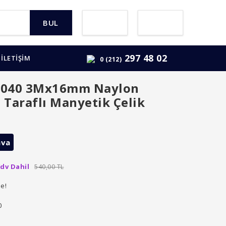
BUL
297 48 02
İLETİŞİM
0 (212)
040 3Mx16mm Naylon
 Taraflı Manyetik Çelik
ava
dv Dahil
540,00 TL
le!
0