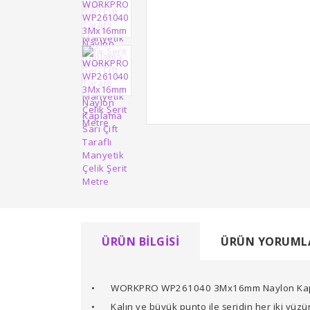
ÜRÜN BILGISI
ÜRÜN YORUML
•
WORKPRO WP261040 3Mx16mm Naylon Kaplama 
•
Kalın ve büyük punto ile şeridin her iki yü