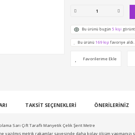
Bu ürünü bugün
5 kişi
görünt
Bu ürünü
169 kişi
favoriye aldı.
ARI
TAKSIT SEÇENEKLERI
ÖNERILERINIZ
Sarı Çift Taraflı Manyetik Çelik Şerit Metre
züne yazılmış metrik rakamlar sayesinde daha kolay ölçüm yapmanızı s