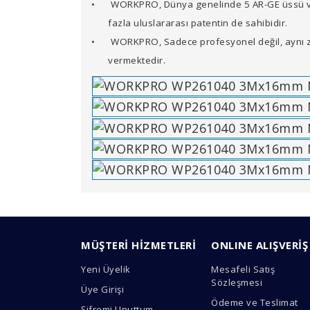
•
WORKPRO, Dünya genelinde 5 AR-GE üssü ve i
fazla uluslararası patentin de sahibidir.
•
WORKPRO, Sadece profesyonel değil, aynı z
vermektedir.
Bu ürünün fiyat bilgisi, resim, ürün açıklamal
Görüş ve önerileriniz için teşekkür ederiz.
MÜŞTERİ HİZMETLERİ
ONLINE ALIŞVERİŞ
Ürün resmi kalitesiz, bozuk veya görüntülen
Yeni Üyelik
Mesafeli Satış
Ürün açıklamasında eksik bilgiler bulunuyor.
Sözleşmesi
Üye Girişi
Ürün bilgilerinde hatalar bulunuyor.
Ödeme ve Teslimat
Şifremi Unuttum