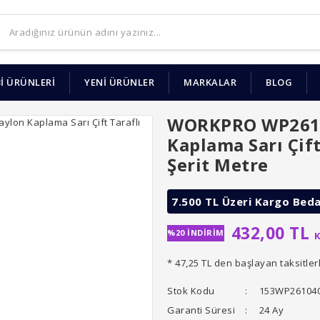
İ ÜRÜNLERİ
YENİ ÜRÜNLER
MARKALAR
BLOG
WORKPRO WP261
Kaplama Sarı Çift
Şerit Metre
7.500 TL Üzeri Kargo Bed
432,00 TL
%20 İNDİRİM
K
* 47,25 TL den başlayan taksitler
Stok Kodu
153WP26104
Garanti Süresi
24 Ay