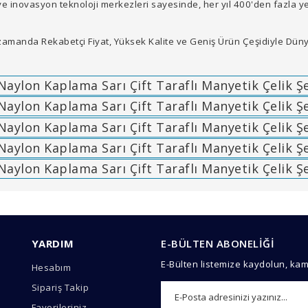
novasyon teknoloji merkezleri sayesinde, her yıl 400'den fazla ye
amanda Rekabetçi Fiyat, Yüksek Kalite ve Geniş Ürün Çeşidiyle Dün
arında ve diğer konularda yetersiz gördüğünüz noktaları öneri formunu 
Bu ürüne ilk yorumu siz yapın!
YARDIM
E-BÜLTEN ABONELİĞİ
emiyor.
E-Bülten listemize kaydolun, ka
Hesabım
Yorum Yaz
Sipariş Takip
Favorileriniz