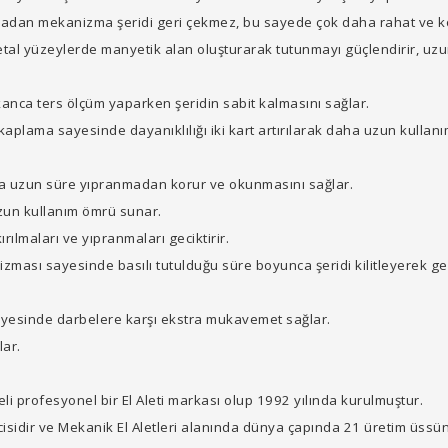
madan mekanizma şeridi geri çekmez, bu sayede çok daha rahat ve k
tal yüzeylerde manyetik alan oluşturarak tutunmayı güçlendirir, uzu
kanca ters ölçüm yaparken şeridin sabit kalmasını sağlar.
 kaplama sayesinde dayanıklılığı iki kart artırılarak daha uzun kulla
a uzun süre yıpranmadan korur ve okunmasını sağlar.
zun kullanım ömrü sunar.
ırılmaları ve yıpranmaları geciktirir.
izması sayesinde basılı tutulduğu süre boyunca şeridi kilitleyerek ger
ayesinde darbelere karşı ekstra mukavemet sağlar.
lar.
i profesyonel bir El Aleti markası olup 1992 yılında kurulmuştur.
sidir ve Mekanik El Aletleri alanında dünya çapında 21 üretim üssün