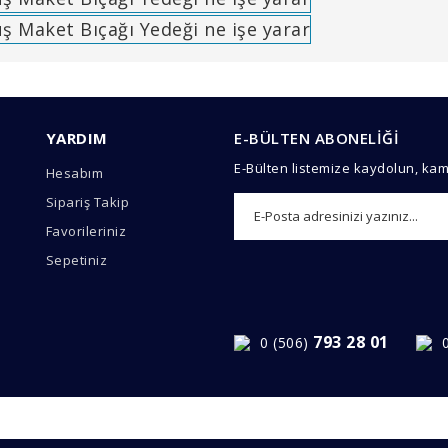
arında ve diğer konularda yetersiz gördüğünüz noktaları öneri formunu 
Bu ürüne ilk yorumu siz yapın!
YARDIM
E-BÜLTEN ABONELİĞİ
emiyor.
E-Bülten listemize kaydolun, ka
Hesabım
Yorum Yaz
Sipariş Takip
Favorileriniz
Sepetiniz
793 28 01
0 (506)
Gönder