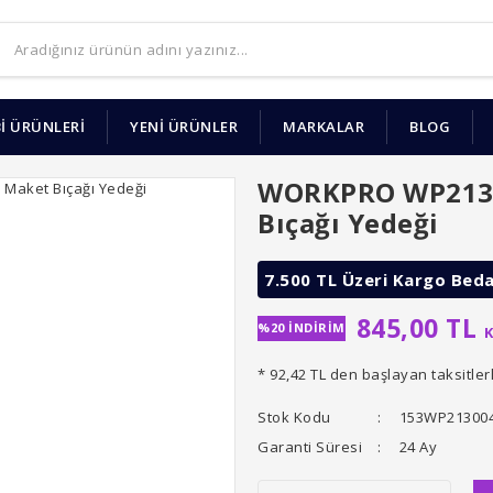
İ ÜRÜNLERİ
YENİ ÜRÜNLER
MARKALAR
BLOG
WORKPRO WP2130
Bıçağı Yedeği
7.500 TL Üzeri Kargo Bed
845,00 TL
%20 İNDİRİM
K
* 92,42 TL den başlayan taksitler
Stok Kodu
153WP21300
Garanti Süresi
24 Ay