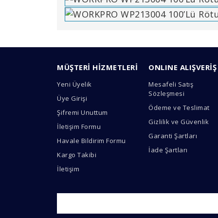
Bu ürünün fiyat bilgisi, resim, ürün açıklamal
Görüş ve önerileriniz için teşekkür ederiz.
MÜŞTERİ HİZMETLERİ
ONLINE ALIŞVERİŞ
Ürün resmi kalitesiz, bozuk veya görüntülen
Yeni Üyelik
Mesafeli Satış
Ürün açıklamasında eksik bilgiler bulunuyor.
Sözleşmesi
Üye Girişi
Ürün bilgilerinde hatalar bulunuyor.
Ödeme ve Teslimat
Şifremi Unuttum
Ürün fiyatı diğer sitelerden daha pahalı.
Gizlilik ve Güvenlik
İletişim Formu
Bu ürüne benzer farklı alternatifler olmalı.
Garanti Şartları
Havale Bildirim Formu
İade Şartları
Kargo Takibi
İletişim