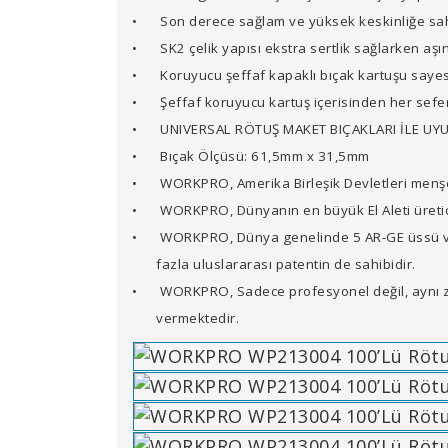
•
Son derece sağlam ve yüksek keskinliğe sahi
•
SK2 çelik yapısı ekstra sertlik sağlarken aş
•
Koruyucu şeffaf kapaklı bıçak kartuşu sayes
•
Şeffaf koruyucu kartuş içerisinden her sef
•
UNIVERSAL RÖTUŞ MAKET BIÇAKLARI İLE U
•
Bıçak Ölçüsü: 61,5mm x 31,5mm
•
WORKPRO, Amerika Birleşik Devletleri menşel
•
WORKPRO, Dünyanın en büyük El Aleti üretici
•
WORKPRO, Dünya genelinde 5 AR-GE üssü ve i
fazla uluslararası patentin de sahibidir.
•
WORKPRO, Sadece profesyonel değil, aynı z
vermektedir.