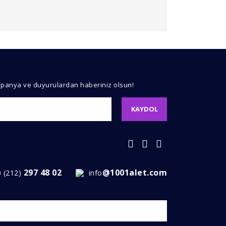
kullanarak tarafımıza iletebilirsiniz.
mpanya ve duyurulardan haberiniz olsun!
KAYDOL
297 48 02
@1001alet.com
0 (212)
info