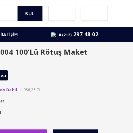
BUL
297 48 02
İLETİŞİM
0 (212)
04 100’Lü Rötuş Maket
ava
dv Dahil
1.056,25 TL
le!
4