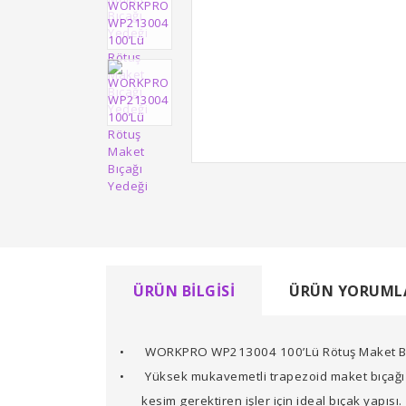
ÜRÜN BILGISI
ÜRÜN YORUML
•
WORKPRO WP213004 100’Lü Rötuş Maket Bı
•
Yüksek mukavemetli trapezoid maket bıçağı sa
kesim gerektiren işler için ideal bıçak yapısı.