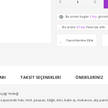
Bu ürünü bugün
5 kişi
görünt
Bu ürünü
53 kişi
favoriye aldı.
ARI
TAKSIT SEÇENEKLERI
ÖNERILERINIZ
çağı Yedeği
yesinde halı, Vinil, paspas, kâğıt, deri, kalın ip, mukavva, alçı pane