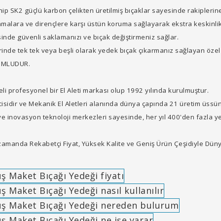
p SK2 güçlü karbon çelikten üretilmiş bıçaklar sayesinde rakiplerine
ınmalara ve dirençlere karşı üstün koruma sağlayarak ekstra keskinlik
inde güvenli saklamanızı ve bıçak değiştirmeniz sağlar.
erinde tek tek veya beşli olarak yedek bıçak çıkarmanız sağlayan öz
YUMLUDUR.
i profesyonel bir El Aleti markası olup 1992 yılında kurulmuştur.
sidir ve Mekanik El Aletleri alanında dünya çapında 21 üretim üssün
novasyon teknoloji merkezleri sayesinde, her yıl 400'den fazla ye
amanda Rekabetçi Fiyat, Yüksek Kalite ve Geniş Ürün Çeşidiyle Dün