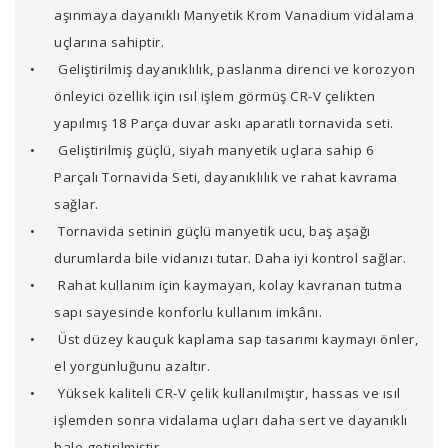
aşınmaya dayanıklı Manyetik Krom Vanadium vidalama
uçlarına sahiptir.
•
Geliştirilmiş dayanıklılık, paslanma direnci ve korozyon
önleyici özellik için ısıl işlem görmüş CR-V çelikten
yapılmış 18 Parça duvar askı aparatlı tornavida seti.
•
Geliştirilmiş güçlü, siyah manyetik uçlara sahip 6
Parçalı Tornavida Seti, dayanıklılık ve rahat kavrama
sağlar.
•
Tornavida setinin güçlü manyetik ucu, baş aşağı
durumlarda bile vidanızı tutar. Daha iyi kontrol sağlar.
•
Rahat kullanım için kaymayan, kolay kavranan tutma
sapı sayesinde konforlu kullanım imkânı.
•
Üst düzey kauçuk kaplama sap tasarımı kaymayı önler,
el yorgunluğunu azaltır.
•
Yüksek kaliteli CR-V çelik kullanılmıştır, hassas ve ısıl
işlemden sonra vidalama uçları daha sert ve dayanıklı
hale getirilmiştir.