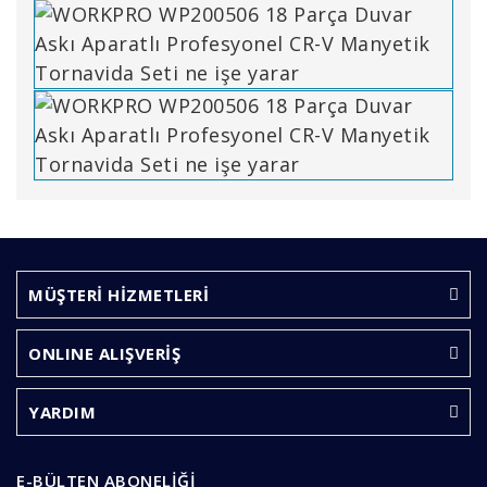
Bu ürünün fiyat bilgisi, resim, ürün açıklamalarında ve
diğer konularda yetersiz gördüğünüz noktaları öneri
Bu ürüne ilk yorumu siz yapın!
formunu kullanarak tarafımıza iletebilirsiniz.
Görüş ve önerileriniz için teşekkür ederiz.
MÜŞTERİ HİZMETLERİ
Yorum Yaz
Ürün resmi kalitesiz, bozuk veya görüntülenemiyor.
ONLINE ALIŞVERİŞ
Ürün açıklamasında eksik bilgiler bulunuyor.
Ürün bilgilerinde hatalar bulunuyor.
YARDIM
Ürün fiyatı diğer sitelerden daha pahalı.
Bu ürüne benzer farklı alternatifler olmalı.
E-BÜLTEN ABONELİĞİ