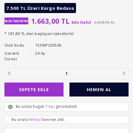
7.500 TL Üzeri Kargo Bedava
1.663,00 TL
%20 İNDİRİM
Kdv Dahil
2.078,75 TL
* 181,89 TL den başlayan taksitlerle!
Stok Kodu
153WP200506
Garanti
24 Ay
Süresi
SEPETE EKLE
HEMEN AL
Bu ürünü bugün
7 kişi
görüntüledi
Bu ürünü
69 kişi
favoriye aldı.