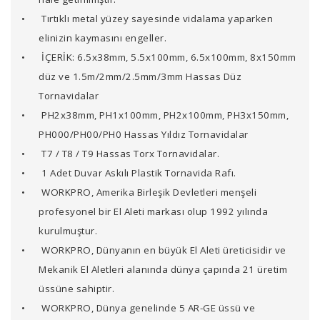
•
Tırtıklı metal yüzey sayesinde vidalama yaparken
elinizin kaymasını engeller.
•
İÇERİK: 6.5x38mm, 5.5x100mm, 6.5x100mm, 8x150mm
düz ve 1.5m/2mm/2.5mm/3mm Hassas Düz
Tornavidalar
•
PH2x38mm, PH1x100mm, PH2x100mm, PH3x150mm,
PH000/PH00/PH0 Hassas Yıldız Tornavidalar
•
T7 / T8 / T9 Hassas Torx Tornavidalar.
•
1 Adet Duvar Askılı Plastik Tornavida Rafı.
•
WORKPRO, Amerika Birleşik Devletleri menşeli
profesyonel bir El Aleti markası olup 1992 yılında
kurulmuştur.
•
WORKPRO, Dünyanın en büyük El Aleti üreticisidir ve
Mekanik El Aletleri alanında dünya çapında 21 üretim
üssüne sahiptir.
•
WORKPRO, Dünya genelinde 5 AR-GE üssü ve