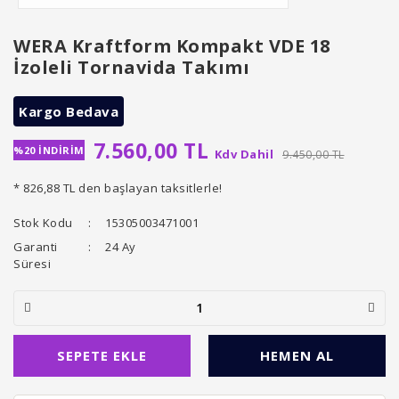
WERA Kraftform Kompakt VDE 18
İzoleli Tornavida Takımı
Kargo Bedava
7.560,00 TL
%20 İNDİRİM
Kdv Dahil
9.450,00 TL
* 826,88 TL den başlayan taksitlerle!
Stok Kodu
15305003471001
Garanti
24 Ay
Süresi
SEPETE EKLE
HEMEN AL