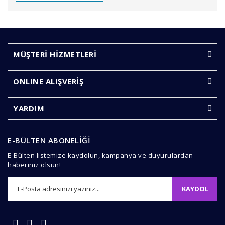
Bu ürünün fiyat bilgisi, resim, ürün açıklamalarında ve
diğer konularda yetersiz gördüğünüz noktaları öneri
Bu ürüne ilk yorumu siz yapın!
formunu kullanarak tarafımıza iletebilirsiniz.
Görüş ve önerileriniz için teşekkür ederiz.
MÜŞTERİ HİZMETLERİ
Yorum Yaz
Ürün resmi kalitesiz, bozuk veya görüntülenemiyor.
ONLINE ALIŞVERİŞ
Ürün açıklamasında eksik bilgiler bulunuyor.
Ürün bilgilerinde hatalar bulunuyor.
YARDIM
Ürün fiyatı diğer sitelerden daha pahalı.
Bu ürüne benzer farklı alternatifler olmalı.
E-BÜLTEN ABONELİĞİ
E-Bülten listemize kaydolun, kampanya ve duyurulardan
haberiniz olsun!
KAYDOL
Gönder