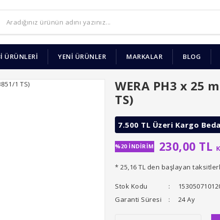
İ ÜRÜNLERİ
YENİ ÜRÜNLER
MARKALAR
BLOG
WERA PH3 x 25 mm
TS)
7.500 TL Üzeri Kargo Bed
230,00 TL
%20 İNDİRİM
K
* 25,16 TL den başlayan taksitler
Stok Kodu
15305071012
Garanti Süresi
24 Ay