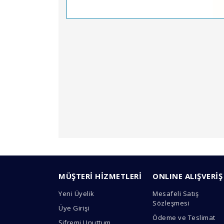
Bu ürünün fiyat bilgisi, resim, ürün açıklamal
Görüş ve önerileriniz için teşekkür ederiz.
MÜŞTERİ HİZMETLERİ
ONLINE ALIŞVERİŞ
Ürün resmi kalitesiz, bozuk veya görüntülen
Yeni Üyelik
Mesafeli Satış
Ürün açıklamasında eksik bilgiler bulunuyor.
Sözleşmesi
Üye Girişi
Ürün bilgilerinde hatalar bulunuyor.
Ödeme ve Teslimat
Şifremi Unuttum