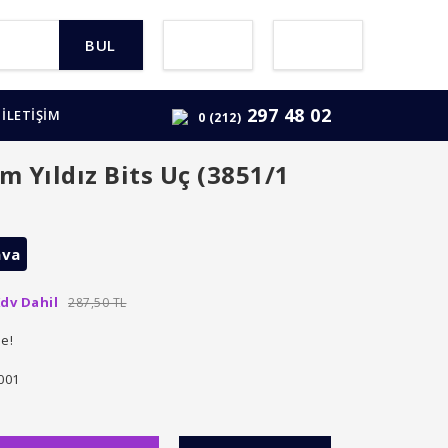
BUL
297 48 02
İLETİŞİM
0 (212)
 Yıldız Bits Uç (3851/1
ava
dv Dahil
287,50 TL
le!
001