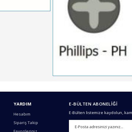
arında ve diğer konularda yetersiz gördüğünüz noktaları öneri formunu 
Bu ürüne ilk yorumu siz yapın!
YARDIM
E-BÜLTEN ABONELİĞİ
emiyor.
E-Bülten listemize kaydolun, ka
Hesabım
Yorum Yaz
Sipariş Takip
Favorileriniz