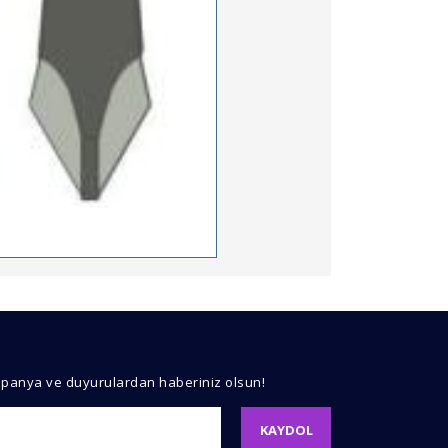
kullanarak tarafımıza iletebilirsiniz.
mpanya ve duyurulardan haberiniz olsun!
KAYDOL