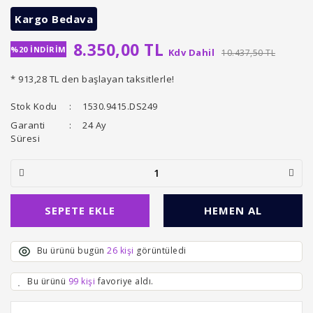
Kargo Bedava
8.350,00 TL
%20 İNDİRİM
Kdv Dahil
10.437,50 TL
* 913,28 TL den başlayan taksitlerle!
Stok Kodu
1530.9415.DS249
Garanti
24 Ay
Süresi
SEPETE EKLE
HEMEN AL
Bu ürünü bugün
26 kişi
görüntüledi
Bu ürünü
99 kişi
favoriye aldı.