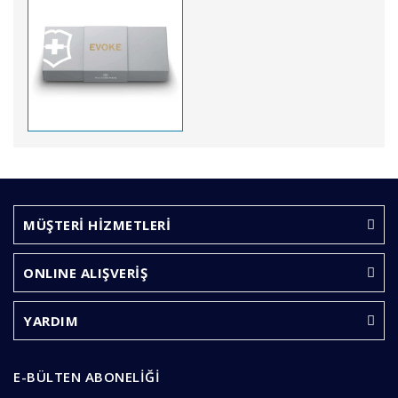
Bu ürünün fiyat bilgisi, resim, ürün açıklamalarında ve
diğer konularda yetersiz gördüğünüz noktaları öneri
Bu ürüne ilk yorumu siz yapın!
formunu kullanarak tarafımıza iletebilirsiniz.
Görüş ve önerileriniz için teşekkür ederiz.
MÜŞTERİ HİZMETLERİ
Yorum Yaz
Ürün resmi kalitesiz, bozuk veya görüntülenemiyor.
ONLINE ALIŞVERİŞ
Ürün açıklamasında eksik bilgiler bulunuyor.
Ürün bilgilerinde hatalar bulunuyor.
YARDIM
Ürün fiyatı diğer sitelerden daha pahalı.
Bu ürüne benzer farklı alternatifler olmalı.
E-BÜLTEN ABONELİĞİ