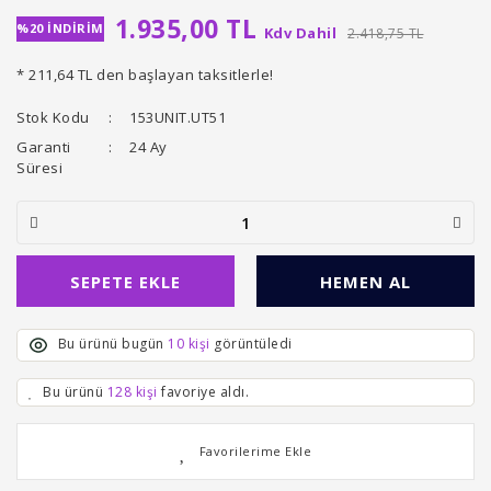
1.935,00 TL
%20 İNDİRİM
Kdv Dahil
2.418,75 TL
* 211,64 TL den başlayan taksitlerle!
Stok Kodu
153UNIT.UT51
Garanti
24 Ay
Süresi
SEPETE EKLE
HEMEN AL
Bu ürünü bugün
10 kişi
görüntüledi
Bu ürünü
128 kişi
favoriye aldı.