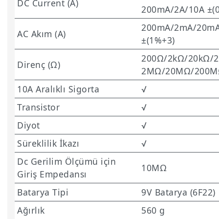
DC Current (A)
200mA/2A/10A ±(
200mA/2mA/20mA
AC Akım (A)
±(1%+3)
200Ω/2kΩ/20kΩ/2
Direnç (Ω)
2MΩ/20MΩ/200MΩ
10A Aralıklı Sigorta
√
Transistor
√
Diyot
√
Süreklilik İkazı
√
Dc Gerilim Ölçümü için
10MΩ
Giriş Empedansı
Batarya Tipi
9V Batarya (6F22)
Ağırlık
560 g