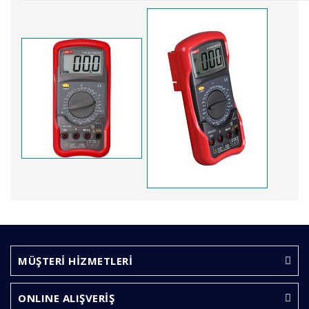
Bu ürünün fiyat bilgisi, resim, ürün açıklamalarında ve
diğer konularda yetersiz gördüğünüz noktaları öneri
Bu ürüne ilk yorumu siz yapın!
formunu kullanarak tarafımıza iletebilirsiniz.
Görüş ve önerileriniz için teşekkür ederiz.
MÜŞTERİ HİZMETLERİ
Yorum Yaz
Ürün resmi kalitesiz, bozuk veya görüntülenemiyor.
ONLINE ALIŞVERİŞ