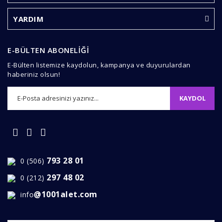
Ürün açıklamasında eksik bilgiler bulunuyor.
Ürün bilgilerinde hatalar bulunuyor.
YARDIM
Ürün fiyatı diğer sitelerden daha pahalı.
Bu ürüne benzer farklı alternatifler olmalı.
E-BÜLTEN ABONELİĞİ
E-Bülten listemize kaydolun, kampanya ve duyurulardan
haberiniz olsun!
KAYDOL
Gönder
793 28 01
0 (506)
297 48 02
0 (212)
@1001alet.com
info