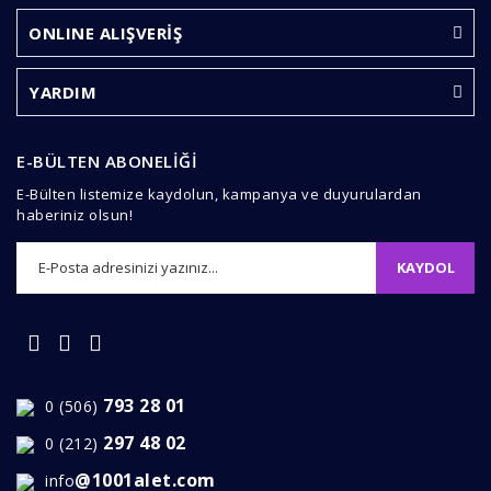
Yorum Yaz
Ürün resmi kalitesiz, bozuk veya görüntülenemiyor.
ONLINE ALIŞVERİŞ
Ürün açıklamasında eksik bilgiler bulunuyor.
Ürün bilgilerinde hatalar bulunuyor.
YARDIM
Ürün fiyatı diğer sitelerden daha pahalı.
Bu ürüne benzer farklı alternatifler olmalı.
E-BÜLTEN ABONELİĞİ
E-Bülten listemize kaydolun, kampanya ve duyurulardan
haberiniz olsun!
KAYDOL
Gönder
793 28 01
0 (506)
297 48 02
0 (212)
@1001alet.com
info