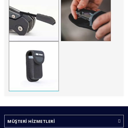
Bu ürünün fiyat bilgisi, resim, ürün açıklamalarında ve
diğer konularda yetersiz gördüğünüz noktaları öneri
Bu ürüne ilk yorumu siz yapın!
formunu kullanarak tarafımıza iletebilirsiniz.
Görüş ve önerileriniz için teşekkür ederiz.
MÜŞTERİ HİZMETLERİ