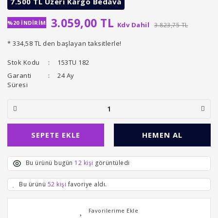
7.500 TL Üzeri Kargo Bedava
3.059,00 TL
%20 İNDİRİM
Kdv Dahil
3.823,75 TL
* 334,58 TL den başlayan taksitlerle!
Stok Kodu
153TU 182
Garanti
24 Ay
Süresi
SEPETE EKLE
HEMEN AL
Bu ürünü bugün
12 kişi
görüntüledi
Bu ürünü
52 kişi
favoriye aldı.