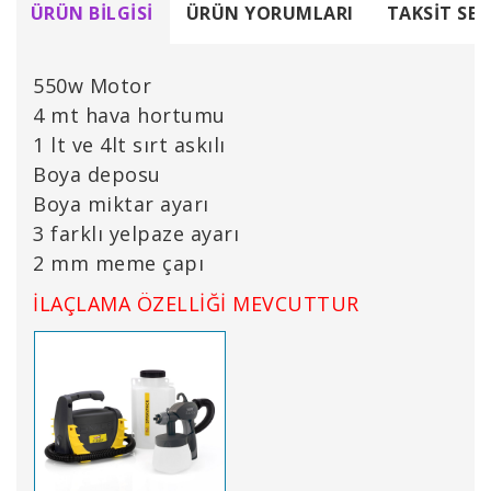
ÜRÜN BILGISI
ÜRÜN YORUMLARI
TAKSIT SEÇ
550w Motor
4 mt hava hortumu
1 lt ve 4lt sırt askılı
Boya deposu
Boya miktar ayarı
3 farklı yelpaze ayarı
2 mm meme çapı
İLAÇLAMA ÖZELLİĞİ MEVCUTTUR