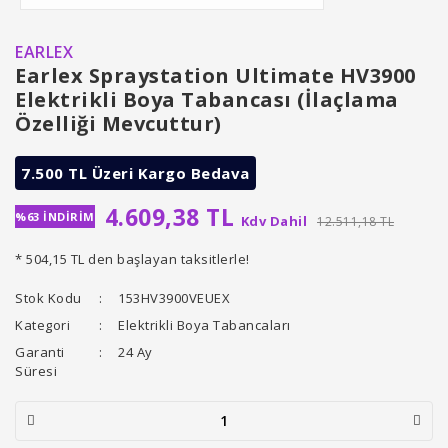
EARLEX
Earlex Spraystation Ultimate HV3900
Elektrikli Boya Tabancası (İlaçlama
Özelliği Mevcuttur)
7.500 TL Üzeri Kargo Bedava
4.609,38 TL
%63 İNDİRİM
Kdv Dahil
12.511,18 TL
* 504,15 TL den başlayan taksitlerle!
Stok Kodu
153HV3900VEUEX
Kategori
Elektrikli Boya Tabancaları
Garanti
24 Ay
Süresi