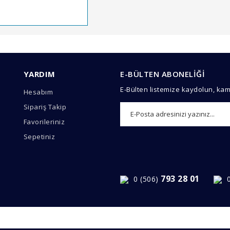
arında ve diğer konularda yetersiz gördüğünüz noktaları öneri formunu 
Bu ürüne ilk yorumu siz yapın!
YARDIM
E-BÜLTEN ABONELİĞİ
emiyor.
E-Bülten listemize kaydolun, ka
Hesabım
Yorum Yaz
Sipariş Takip
Favorileriniz
Sepetiniz
793 28 01
0 (506)
Gönder