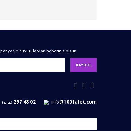
kullanarak tarafımıza iletebilirsiniz.
mpanya ve duyurulardan haberiniz olsun!
KAYDOL
297 48 02
@1001alet.com
0 (212)
info