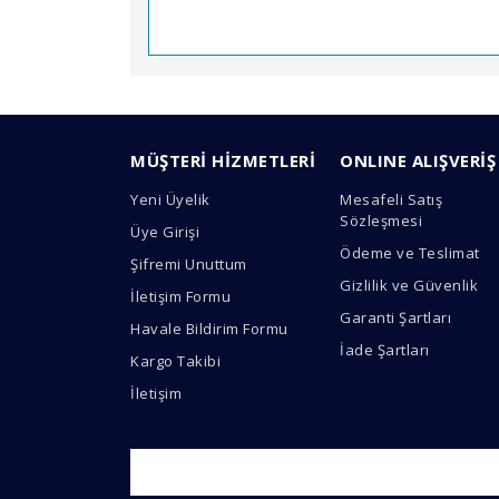
Bu ürünün fiyat bilgisi, resim, ürün açıklamal
Görüş ve önerileriniz için teşekkür ederiz.
MÜŞTERİ HİZMETLERİ
ONLINE ALIŞVERİŞ
Ürün resmi kalitesiz, bozuk veya görüntülen
Yeni Üyelik
Mesafeli Satış
Ürün açıklamasında eksik bilgiler bulunuyor.
Sözleşmesi
Üye Girişi
Ürün bilgilerinde hatalar bulunuyor.
Ödeme ve Teslimat
Şifremi Unuttum
Ürün fiyatı diğer sitelerden daha pahalı.
Gizlilik ve Güvenlik
İletişim Formu
Bu ürüne benzer farklı alternatifler olmalı.
Garanti Şartları
Havale Bildirim Formu
İade Şartları
Kargo Takibi
İletişim