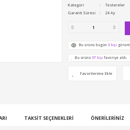
Kategori
Testereler
Garanti Süresi
24 Ay
Bu ürünü bugün
0 kişi
görünt
Bu ürünü
97 kişi
favoriye aldı.
ARI
TAKSIT SEÇENEKLERI
ÖNERILERINIZ