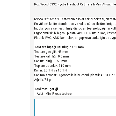
Rox Wood 0332 Ryoba Flashcut Çift Taraflı Mini Ahşap T
Ryoba Çift Kenarlı Testerenin dikkat çekici noktası, bir te
En yüksek kalite standartları ve kalite süreci ile üretilmişti
İndüksiyonla sertleştirilmiş diş uçları testere bıçağının k
Ergonomik iki billeşenli plastik ABS+TPR uzun sap, kayma
Plastik, PVC, ABS, kontrplak, ahşap veya parke için de uy
Testere bıçağı uzunluğu: 16
0 mm
Testere genişlik: 45 mm
Testere kalınlığı: 0.5 mm
Sap uzunluğu: 150 mm
Toplam uzunluk: 310 mm
Dişler: 20 TPI ve 10 TPI
Sap malzemesi: Ergonomik iki billeşenli plastik ABS+TPR
Ağırlık: 78 gr
Teslimat İçeriği
1 Adet - Mini Ryoba testere