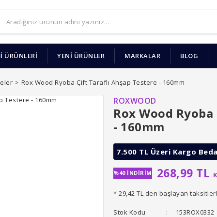
İ ÜRÜNLERİ
YENİ ÜRÜNLER
MARKALAR
BLOG
eler
Rox Wood Ryoba Çift Taraflı Ahşap Testere - 160mm
ROXWOOD
Rox Wood Ryoba Ç
- 160mm
7.500 TL Üzeri Kargo Bed
268,99 TL
%40 İNDİRİM
K
* 29,42 TL den başlayan taksitler
Stok Kodu
153ROX0332