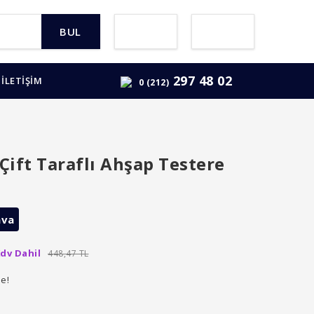
BUL
297 48 02
İLETİŞİM
0 (212)
ift Taraflı Ahşap Testere
ava
dv Dahil
448,47 TL
le!