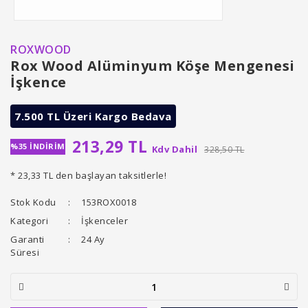
ROXWOOD
Rox Wood Alüminyum Köşe Mengenesi
İşkence
7.500 TL Üzeri Kargo Bedava
213,29 TL
%35 İNDİRİM
Kdv Dahil
328,50 TL
* 23,33 TL den başlayan taksitlerle!
Stok Kodu
153ROX0018
Kategori
İşkenceler
Garanti
24 Ay
Süresi