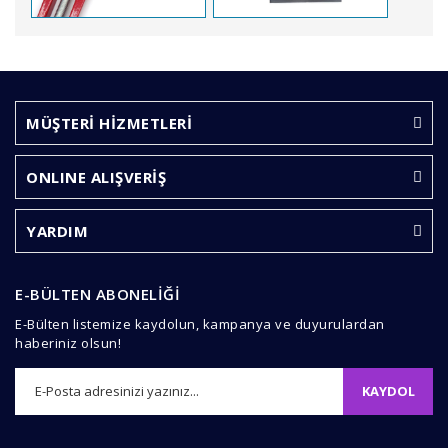
Bu ürünün fiyat bilgisi, resim, ürün açıklamalarında ve
diğer konularda yetersiz gördüğünüz noktaları öneri
Bu ürüne ilk yorumu siz yapın!
formunu kullanarak tarafımıza iletebilirsiniz.
Görüş ve önerileriniz için teşekkür ederiz.
MÜŞTERİ HİZMETLERİ
Yorum Yaz
Ürün resmi kalitesiz, bozuk veya görüntülenemiyor.
ONLINE ALIŞVERİŞ
Ürün açıklamasında eksik bilgiler bulunuyor.
Ürün bilgilerinde hatalar bulunuyor.
YARDIM
Ürün fiyatı diğer sitelerden daha pahalı.
Bu ürüne benzer farklı alternatifler olmalı.
E-BÜLTEN ABONELİĞİ
E-Bülten listemize kaydolun, kampanya ve duyurulardan
haberiniz olsun!
KAYDOL
Gönder