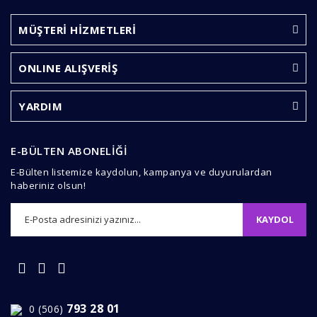
Ürün bilgilerinde hatalar bulunuyor.
MÜŞTERİ HİZMETLERİ
Ürün fiyatı diğer sitelerden daha pahalı.
Bu ürüne benzer farklı alternatifler olmalı.
ONLINE ALIŞVERİŞ
YARDIM
E-BÜLTEN ABONELİĞİ
Gönder
E-Bülten listemize kaydolun, kampanya ve duyurulardan
haberiniz olsun!
KAYDOL
793 28 01
0 (506)