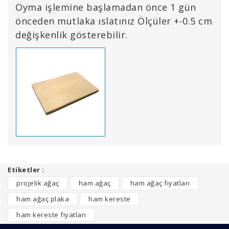
Oyma işlemine başlamadan önce 1 gün
önceden mutlaka ıslatınız Ölçüler +-0.5 cm
değişkenlik gösterebilir.
Bu ürünün fiyat bilgisi, resim, ürün açıklamalarında ve
diğer konularda yetersiz gördüğünüz noktaları öneri
Etiketler :
Bu ürüne ilk yorumu siz yapın!
formunu kullanarak tarafımıza iletebilirsiniz.
projelik ağaç
ham ağaç
ham ağaç fiyatları
Görüş ve önerileriniz için teşekkür ederiz.
ham ağaç plaka
ham kereste
Yorum Yaz
Ürün resmi kalitesiz, bozuk veya görüntülenemiyor.
ham kereste fiyatları
Ürün açıklamasında eksik bilgiler bulunuyor.