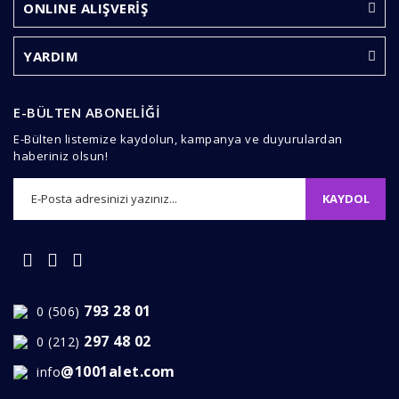
ONLINE ALIŞVERİŞ
Bu ürüne benzer farklı alternatifler olmalı.
YARDIM
E-BÜLTEN ABONELİĞİ
E-Bülten listemize kaydolun, kampanya ve duyurulardan
Gönder
haberiniz olsun!
KAYDOL
793 28 01
0 (506)
297 48 02
0 (212)
@1001alet.com
info