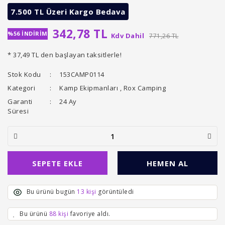
7.500 TL Üzeri Kargo Bedava
342,78 TL
%56 İNDİRİM
Kdv Dahil
771,26 TL
* 37,49 TL den başlayan taksitlerle!
Stok Kodu
153CAMP0114
Kategori
Kamp Ekipmanları
,
Rox Camping
Garanti
24 Ay
Süresi
SEPETE EKLE
HEMEN AL
Bu ürünü bugün
13 kişi
görüntüledi
Bu ürünü
88 kişi
favoriye aldı.