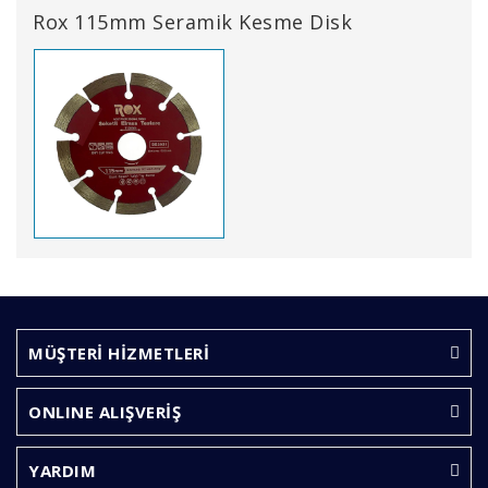
Rox 115mm Seramik Kesme Disk
Bu ürünün fiyat bilgisi, resim, ürün açıklamalarında ve
diğer konularda yetersiz gördüğünüz noktaları öneri
Bu ürüne ilk yorumu siz yapın!
formunu kullanarak tarafımıza iletebilirsiniz.
Görüş ve önerileriniz için teşekkür ederiz.
MÜŞTERİ HİZMETLERİ
Yorum Yaz
Ürün resmi kalitesiz, bozuk veya görüntülenemiyor.
ONLINE ALIŞVERİŞ
Ürün açıklamasında eksik bilgiler bulunuyor.
Ürün bilgilerinde hatalar bulunuyor.
YARDIM