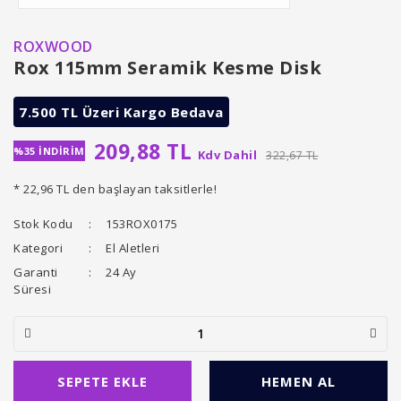
ROXWOOD
Rox 115mm Seramik Kesme Disk
7.500 TL Üzeri Kargo Bedava
209,88 TL
%35 İNDİRİM
Kdv Dahil
322,67 TL
* 22,96 TL den başlayan taksitlerle!
Stok Kodu
153ROX0175
Kategori
El Aletleri
Garanti
24 Ay
Süresi
SEPETE EKLE
HEMEN AL