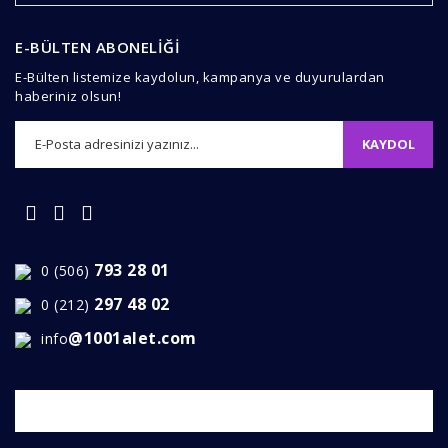
Ürün fiyatı diğer sitelerden daha pahalı.
Bu ürüne benzer farklı alternatifler olmalı.
E-BÜLTEN ABONELİĞİ
E-Bülten listemize kaydolun, kampanya ve duyurulardan
haberiniz olsun!
KAYDOL
Gönder
793 28 01
0 (506)
297 48 02
0 (212)
@1001alet.com
info