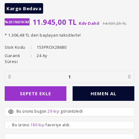
Kargo Bedava
11.945,00 TL
%20 İNDİRİM
Kdv Dahil
14.931,25 TL
* 1.306,48 TL den başlayan taksitlerle!
Stok Kodu
153PROX28680
Garanti
24 Ay
Süresi
SEPETE EKLE
HEMEN AL
Bu ürünü bugün
29 kişi
görüntüledi
Bu ürünü
180 kişi
favoriye aldı.