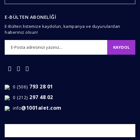
Ürün fiyatı diğer sitelerden daha pahalı.
Bu ürüne benzer farklı alternatifler olmalı.
E-BÜLTEN ABONELİĞİ
E-Bülten listemize kaydolun, kampanya ve duyurulardan
haberiniz olsun!
KAYDOL
Gönder
793 28 01
0 (506)
297 48 02
0 (212)
@1001alet.com
info