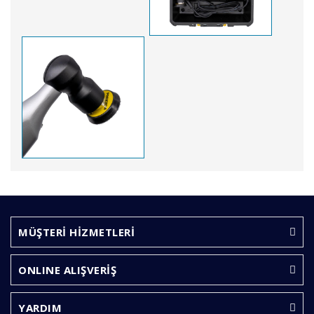
Bu ürünün fiyat bilgisi, resim, ürün açıklamalarında ve
diğer konularda yetersiz gördüğünüz noktaları öneri
Bu ürüne ilk yorumu siz yapın!
formunu kullanarak tarafımıza iletebilirsiniz.
Görüş ve önerileriniz için teşekkür ederiz.
MÜŞTERİ HİZMETLERİ
Yorum Yaz
Ürün resmi kalitesiz, bozuk veya görüntülenemiyor.
ONLINE ALIŞVERİŞ
Ürün açıklamasında eksik bilgiler bulunuyor.
Ürün bilgilerinde hatalar bulunuyor.
YARDIM