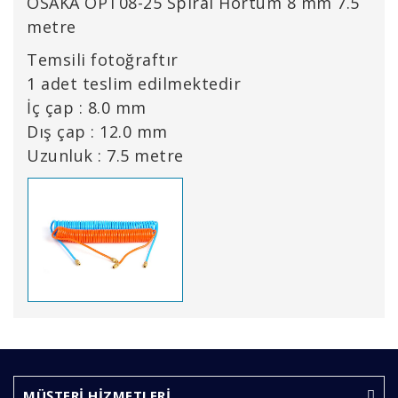
OSAKA OPT08-25 Spiral Hortum 8 mm 7.5
metre
Temsili fotoğraftır
1 adet teslim edilmektedir
İç çap : 8.0 mm
Dış çap : 12.0 mm
Uzunluk : 7.5 metre
Bu ürünün fiyat bilgisi, resim, ürün açıklamalarında ve
diğer konularda yetersiz gördüğünüz noktaları öneri
Bu ürüne ilk yorumu siz yapın!
formunu kullanarak tarafımıza iletebilirsiniz.
Görüş ve önerileriniz için teşekkür ederiz.
MÜŞTERİ HİZMETLERİ