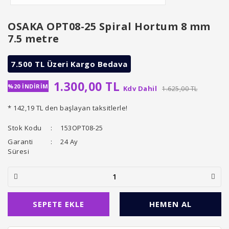
OSAKA OPT08-25 Spiral Hortum 8 mm
7.5 metre
7.500 TL Üzeri Kargo Bedava
1.300,00 TL
%20 İNDİRİM
Kdv Dahil
1.625,00 TL
* 142,19 TL den başlayan taksitlerle!
Stok Kodu
153OPT08-25
Garanti
24 Ay
Süresi
SEPETE EKLE
HEMEN AL