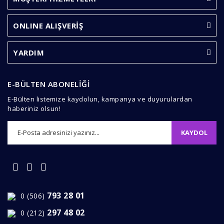
Yorum Yaz
Ürün resmi kalitesiz, bozuk veya görüntülenemiyor.
ONLINE ALIŞVERİŞ
Ürün açıklamasında eksik bilgiler bulunuyor.
Ürün bilgilerinde hatalar bulunuyor.
YARDIM
Ürün fiyatı diğer sitelerden daha pahalı.
Bu ürüne benzer farklı alternatifler olmalı.
E-BÜLTEN ABONELİĞİ
E-Bülten listemize kaydolun, kampanya ve duyurulardan
haberiniz olsun!
KAYDOL
Gönder
793 28 01
0 (506)
297 48 02
0 (212)