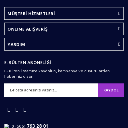
diğer konularda yetersiz gördüğünüz noktaları öneri
Bu ürüne ilk yorumu siz yapın!
formunu kullanarak tarafımıza iletebilirsiniz.
Görüş ve önerileriniz için teşekkür ederiz.
MÜŞTERİ HİZMETLERİ
Yorum Yaz
Ürün resmi kalitesiz, bozuk veya görüntülenemiyor.
ONLINE ALIŞVERİŞ
Ürün açıklamasında eksik bilgiler bulunuyor.
Ürün bilgilerinde hatalar bulunuyor.
YARDIM
Ürün fiyatı diğer sitelerden daha pahalı.
Bu ürüne benzer farklı alternatifler olmalı.
E-BÜLTEN ABONELİĞİ
E-Bülten listemize kaydolun, kampanya ve duyurulardan
haberiniz olsun!
KAYDOL
Gönder
793 28 01
0 (506)