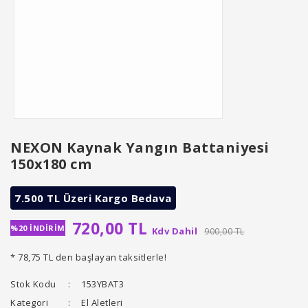
NEXON Kaynak Yangın Battaniyesi
150x180 cm
7.500 TL Üzeri Kargo Bedava
720,00 TL
%20 İNDİRİM
Kdv Dahil
900,00 TL
* 78,75 TL den başlayan taksitlerle!
Stok Kodu
153YBAT3
Kategori
El Aletleri