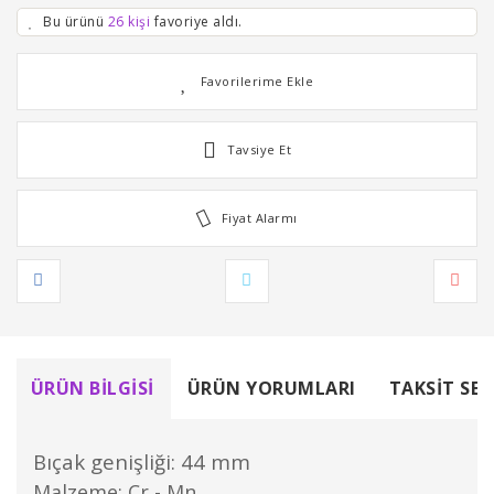
Bu ürünü
26 kişi
favoriye aldı.
Tavsiye Et
Fiyat Alarmı
ÜRÜN BILGISI
ÜRÜN YORUMLARI
TAKSIT SEÇ
Bıçak genişliği: 44 mm
Malzeme: Cr - Mn