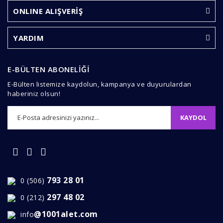
Ürün fiyatı diğer sitelerden daha pahalı.
ONLINE ALIŞVERİŞ
Bu ürüne benzer farklı alternatifler olmalı.
YARDIM
E-BÜLTEN ABONELİĞİ
E-Bülten listemize kaydolun, kampanya ve duyurulardan
Gönder
haberiniz olsun!
KAYDOL
793 28 01
0 (506)
297 48 02
0 (212)
@1001alet.com
info