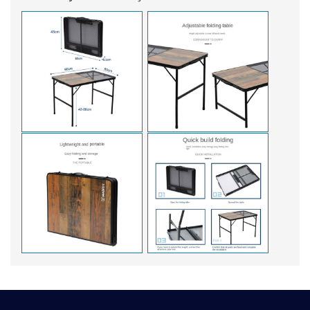
Bu ürünün fiyat bilgisi, resim, ürün açıklamalarında ve
diğer konularda yetersiz gördüğünüz noktaları öneri
Bu ürüne ilk yorumu siz yapın!
formunu kullanarak tarafımıza iletebilirsiniz.