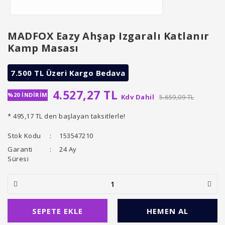
MADFOX Eazy Ahşap Izgaralı Katlanır
Kamp Masası
7.500 TL Üzeri Kargo Bedava
4.527,27 TL
%20 İNDİRİM
Kdv Dahil
5.659,09 TL
* 495,17 TL den başlayan taksitlerle!
Stok Kodu
153547210
Garanti
24 Ay
Süresi
SEPETE EKLE
HEMEN AL