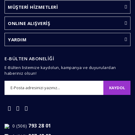
Görüş ve önerileriniz için teşekkür ederiz.
MÜŞTERİ HİZMETLERİ
Yorum Yaz
Ürün resmi kalitesiz, bozuk veya görüntülenemiyor.
ONLINE ALIŞVERİŞ
Ürün açıklamasında eksik bilgiler bulunuyor.
Ürün bilgilerinde hatalar bulunuyor.
YARDIM
Ürün fiyatı diğer sitelerden daha pahalı.
Bu ürüne benzer farklı alternatifler olmalı.
E-BÜLTEN ABONELİĞİ
E-Bülten listemize kaydolun, kampanya ve duyurulardan
haberiniz olsun!
KAYDOL
Gönder
793 28 01
0 (506)