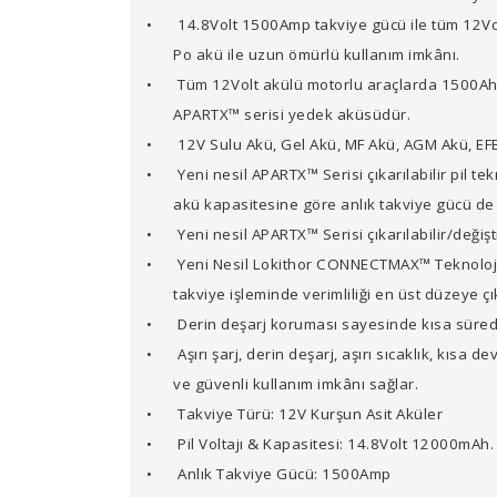
•
14.8Volt 1500Amp takviye gücü ile tüm 12Volt 
Po akü ile uzun ömürlü kullanım imkânı.
•
Tüm 12Volt akülü motorlu araçlarda 1500Ah 
APARTX™ serisi yedek aküsüdür.
•
12V Sulu Akü, Gel Akü, MF Akü, AGM Akü, EFB 
•
Yeni nesil APARTX™ Serisi çıkarılabilir pil t
akü kapasitesine göre anlık takviye gücü de
•
Yeni nesil APARTX™ Serisi çıkarılabilir/değiş
•
Yeni Nesil Lokithor CONNECTMAX™ Teknolojis
takviye işleminde verimliliği en üst düzeye çık
•
Derin deşarj koruması sayesinde kısa süred
•
Aşırı şarj, derin deşarj, aşırı sıcaklık, kıs
ve güvenli kullanım imkânı sağlar.
•
Takviye Türü: 12V Kurşun Asit Aküler
•
Pil Voltajı & Kapasitesi: 14.8Volt 12000mA
•
Anlık Takviye Gücü: 1500Amp