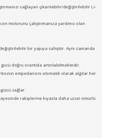
manızı sağlayan çıkarılabilir/değiştirilebilir Li-
zın motorunu çalıştırmanıza yardımcı olan
eğiştirilebilir bir yapıya sahiptir. Aynı zamanda
e gücü doğru orantıda artırılabilmektedir.
ısının empedansını otomatik olarak algılar her
ngüsü sağlar.
emi sayesinde rakiplerine kıyasla daha uzun ömürlü