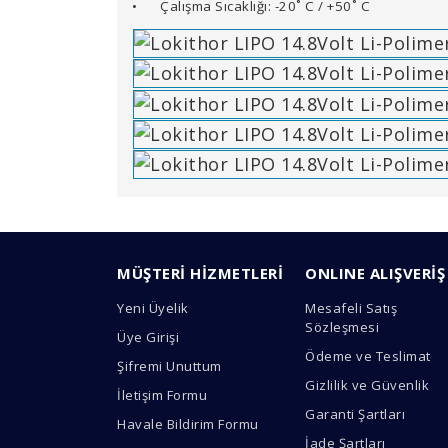
•
Çalışma Sıcaklığı: -20˚ C / +50˚ C
Bu ürünün fiyat bilgisi, resim, ürün açıklamal
Görüş ve önerileriniz için teşekkür ederiz.
MÜŞTERİ HİZMETLERİ
ONLINE ALIŞVERİŞ
Ürün resmi kalitesiz, bozuk veya görüntülen
Yeni Üyelik
Mesafeli Satış
Ürün açıklamasında eksik bilgiler bulunuyor.
Sözleşmesi
Üye Girişi
Ürün bilgilerinde hatalar bulunuyor.
Ödeme ve Teslimat
Şifremi Unuttum
Ürün fiyatı diğer sitelerden daha pahalı.
Gizlilik ve Güvenlik
İletişim Formu
Bu ürüne benzer farklı alternatifler olmalı.
Garanti Şartları
Havale Bildirim Formu
İade Şartları