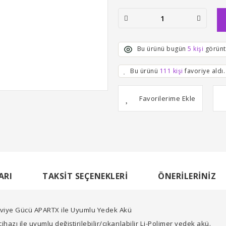
Bu ürünü bugün
5 kişi
görünt
Bu ürünü
111 kişi
favoriye aldı.
ARI
TAKSIT SEÇENEKLERI
ÖNERILERINIZ
akviye Gücü APARTX ile Uyumlu Yedek Akü
azı ile uyumlu değiştirilebilir/çıkarılabilir Li-Polimer yedek akü.