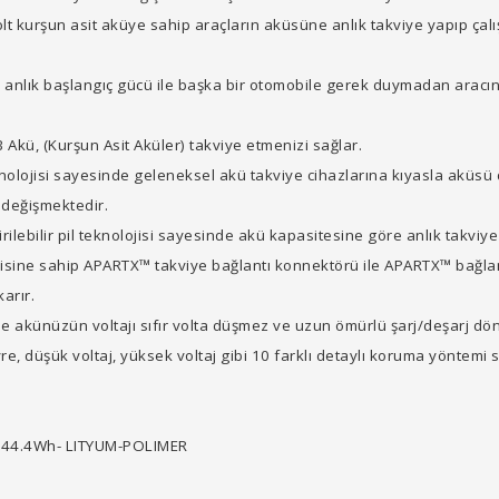
kurşun asit aküye sahip araçların aküsüne anlık takviye yapıp çalıştır
anlık başlangıç gücü ile başka bir otomobile gerek duymadan aracını
Akü, (Kurşun Asit Aküler) takviye etmenizi sağlar.
eknolojisi sayesinde geleneksel akü takviye cihazlarına kıyasla aküsü d
 değişmektedir.
tirilebilir pil teknolojisi sayesinde akü kapasitesine göre anlık takviy
ine sahip APARTX™ takviye bağlantı konnektörü ile APARTX™ bağlant
arır.
e akünüzün voltajı sıfır volta düşmez ve uzun ömürlü şarj/deşarj dö
a devre, düşük voltaj, yüksek voltaj gibi 10 farklı detaylı koruma yönt
h. 44.4Wh- LITYUM-POLIMER