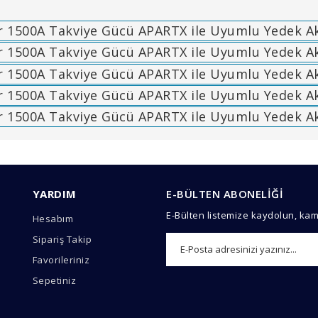
arında ve diğer konularda yetersiz gördüğünüz noktaları öneri formunu 
Bu ürüne ilk yorumu siz yapın!
YARDIM
E-BÜLTEN ABONELİĞİ
emiyor.
E-Bülten listemize kaydolun, ka
Hesabım
Yorum Yaz
Sipariş Takip
Favorileriniz
Sepetiniz