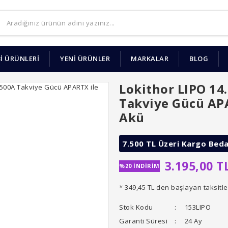
İ ÜRÜNLERİ
YENİ ÜRÜNLER
MARKALAR
BLOG
Lokithor LIPO 14
Takviye Gücü AP
Akü
7.500 TL Üzeri Kargo Bed
3.195,00 T
%20 İNDİRİM
* 349,45 TL den başlayan taksitle
Stok Kodu
153LIPO
Garanti Süresi
24 Ay