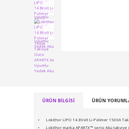
ÜRÜN BILGISI
ÜRÜN YORUML
•
Lokithor LIPO 14.8Volt Li-Polimer 1500A T
•
Lokithor marka APARTX™ serisi Akü takviye cih