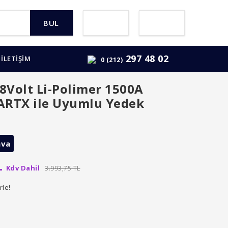
BUL
297 48 02
İLETİŞİM
0 (212)
.8Volt Li-Polimer 1500A
ARTX ile Uyumlu Yedek
ava
L
Kdv Dahil
3.993,75 TL
rle!