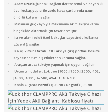
•
46cm uzunluğundaki sağlam dar tasarımlı ve dayanıklı
özel kıskaç yapısı ile zorlu hava şartlarında uzun
ömürlü kullanım sağlar.
•
Minimum güç kaybıyla maksimum akım akışını verimli
bir şekilde aktarmak için tasarlanmıştır.
•
Isı ve akım izoleli özel kıskaçlar sayesinde kullanıcı
güvenliği sağlar.
•
Kauçuk muhafazalı EC8 Takviye çıkış portları bölümü
sayesinde tüm dış etkilerden koruma sağlar.
•
Araçtan araca takviye yapmak için uygun değildir.
•
Uyumlu modeller: Lokithor J1000, J1500, J2500, J402,
JA300, JA301, JA2500, AW401, APARTX
•
Kablo Ölçüsü: Pozitif (+) 30cm / Negatif (-) 30cm