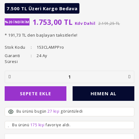
7.500 TL Üzeri Kargo Bedava
1.753,00 TL
%20 İNDİRİM
Kdv Dahil
2.191,25 TL
* 191,73 TL den başlayan taksitlerle!
Stok Kodu
153CLAMPPro
Garanti
24 Ay
Süresi
SEPETE EKLE
HEMEN AL
Bu ürünü bugün
27 kişi
görüntüledi
Bu ürünü
175 kişi
favoriye aldı.