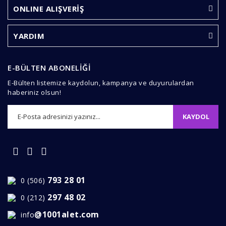
Ürün resmi kalitesiz, bozuk veya görüntülenemiyor.
ONLINE ALIŞVERİŞ
Ürün açıklamasında eksik bilgiler bulunuyor.
Ürün bilgilerinde hatalar bulunuyor.
YARDIM
Ürün fiyatı diğer sitelerden daha pahalı.
Bu ürüne benzer farklı alternatifler olmalı.
E-BÜLTEN ABONELİĞİ
E-Bülten listemize kaydolun, kampanya ve duyurulardan
haberiniz olsun!
KAYDOL
Gönder
793 28 01
0 (506)
297 48 02
0 (212)
@1001alet.com
info