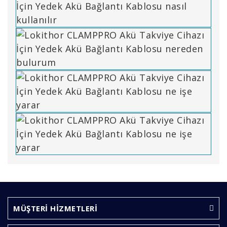
Bu ürünün fiyat bilgisi, resim, ürün açıklamalarında ve
diğer konularda yetersiz gördüğünüz noktaları öneri
Bu ürüne ilk yorumu siz yapın!
formunu kullanarak tarafımıza iletebilirsiniz.
Görüş ve önerileriniz için teşekkür ederiz.
MÜŞTERİ HİZMETLERİ
Yorum Yaz