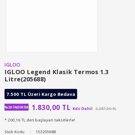
IGLOO
IGLOO Legend Klasik Termos 1.3
Litre(205688)
7.500 TL Üzeri Kargo Bedava
1.830,00 TL
%20 İNDİRİM
Kdv Dahil
2.287,50 TL
* 200,16 TL den başlayan taksitlerle!
Stok Kodu
153205688