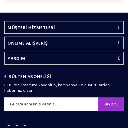
Bu ürünün fiyat bilgisi, resim, ürün açıklamalarında ve
diğer konularda yetersiz gördüğünüz noktaları öneri
Bu ürüne ilk yorumu siz yapın!
formunu kullanarak tarafımıza iletebilirsiniz.
Görüş ve önerileriniz için teşekkür ederiz.
MÜŞTERİ HİZMETLERİ
Yorum Yaz
Ürün resmi kalitesiz, bozuk veya görüntülenemiyor.
ONLINE ALIŞVERİŞ
Ürün açıklamasında eksik bilgiler bulunuyor.
Ürün bilgilerinde hatalar bulunuyor.
YARDIM
Ürün fiyatı diğer sitelerden daha pahalı.
Bu ürüne benzer farklı alternatifler olmalı.
E-BÜLTEN ABONELİĞİ
E-Bülten listemize kaydolun, kampanya ve duyurulardan
haberiniz olsun!
KAYDOL
Gönder