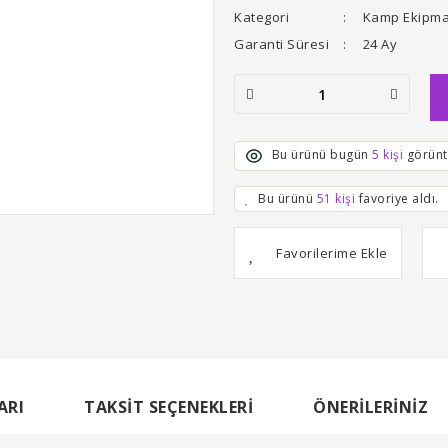
Kategori
Kamp Ekipma
Garanti Süresi
24 Ay
Bu ürünü bugün
5 kişi
görünt
Bu ürünü
51 kişi
favoriye aldı.
ARI
TAKSIT SEÇENEKLERI
ÖNERILERINIZ