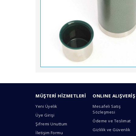
Bu ürünün fiyat bilgisi, resim, ürün açıklamal
Görüş ve önerileriniz için teşekkür ederiz.
MÜŞTERİ HİZMETLERİ
ONLINE ALIŞVERİŞ
Ürün resmi kalitesiz, bozuk veya görüntülen
Yeni Üyelik
Mesafeli Satış
Ürün açıklamasında eksik bilgiler bulunuyor.
Sözleşmesi
Üye Girişi
Ürün bilgilerinde hatalar bulunuyor.
Ödeme ve Teslimat
Şifremi Unuttum
Ürün fiyatı diğer sitelerden daha pahalı.
Gizlilik ve Güvenlik
İletişim Formu
Bu ürüne benzer farklı alternatifler olmalı.