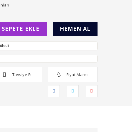
nları
SEPETE EKLE
HEMEN AL
üledi
Tavsiye Et
Fiyat Alarmı