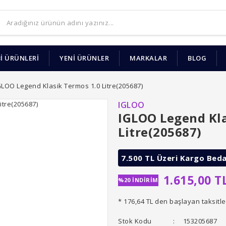
İ ÜRÜNLERİ
YENİ ÜRÜNLER
MARKALAR
BLOG
GLOO Legend Klasik Termos 1.0 Litre(205687)
IGLOO
IGLOO Legend Kla
Litre(205687)
7.500 TL Üzeri Kargo Bed
1.615,00 T
%20 İNDİRİM
* 176,64 TL den başlayan taksitle
Stok Kodu
153205687