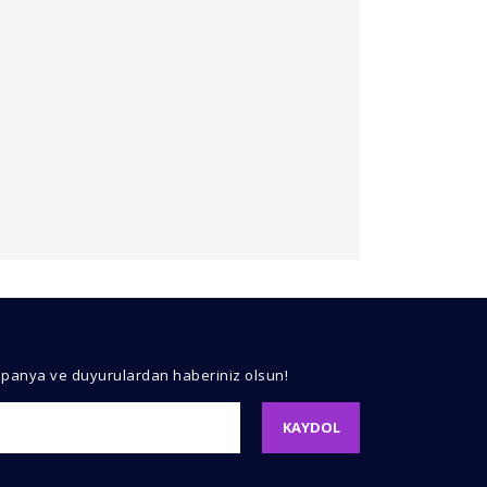
kullanarak tarafımıza iletebilirsiniz.
mpanya ve duyurulardan haberiniz olsun!
KAYDOL