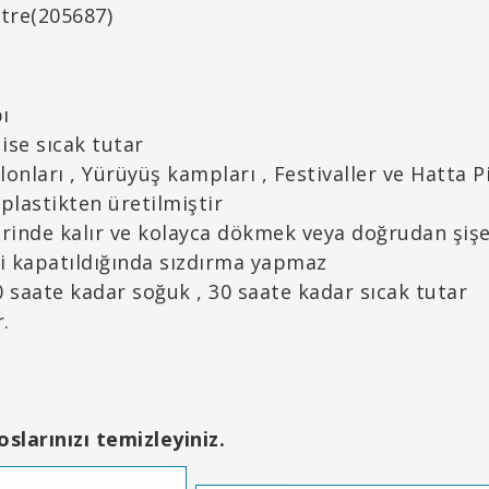
tre(205687)
lik yapı
ise sıcak tutar
alonları , Yürüyüş kampları , Festivaller ve Hatta 
 plastikten üretilmiştir
yerinde kalır ve kolayca dökmek veya doğrudan şişed
yi kapatıldığında sızdırma yapmaz
30 saate kadar soğuk , 30 saate kadar sıcak tutar
nılabilir.
slarınızı temizleyiniz.