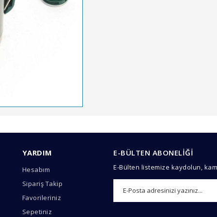
arında ve diğer konularda yetersiz gördüğünüz noktaları öneri formunu 
Bu ürüne ilk yorumu siz yapın!
YARDIM
E-BÜLTEN ABONELİĞİ
emiyor.
E-Bülten listemize kaydolun, ka
Hesabım
Yorum Yaz
Sipariş Takip
Favorileriniz
Sepetiniz