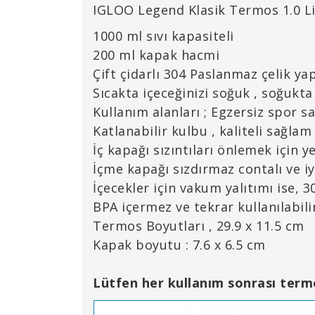
IGLOO Legend Klasik Termos 1.0 Li
1000 ml sıvı kapasiteli
200 ml kapak hacmi
Çift çidarlı 304 Paslanmaz çe
Sıcakta içeceğinizi soğuk , soğukta 
Kullanım alanları ; Egzersiz spor s
Katlanabilir kulbu , kaliteli sağlam
İç kapağı sızıntıları önlemek için 
İçme kapağı sızdırmaz contalı ve i
İçecekler için vakum yalıtımı ise, 
BPA içermez ve tekrar kulla
Termos Boyutları , 29.9 x 11.5 cm
Kapak boyutu : 7.6 x 6.5 cm
Lütfen her kullanım sonrası termo