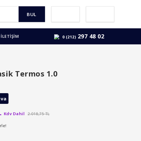
BUL
297 48 02
İLETİŞİM
0 (212)
sik Termos 1.0
ava
L
Kdv Dahil
2.018,75 TL
rle!