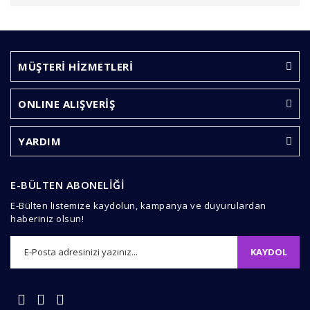
Bu ürünün fiyat bilgisi, resim, ürün açıklamalarında ve
diğer konularda yetersiz gördüğünüz noktaları öneri
Bu ürüne ilk yorumu siz yapın!
formunu kullanarak tarafımıza iletebilirsiniz.
Görüş ve önerileriniz için teşekkür ederiz.
MÜŞTERİ HİZMETLERİ
Yorum Yaz
Ürün resmi kalitesiz, bozuk veya görüntülenemiyor.
ONLINE ALIŞVERİŞ
Ürün açıklamasında eksik bilgiler bulunuyor.
Ürün bilgilerinde hatalar bulunuyor.
YARDIM
Ürün fiyatı diğer sitelerden daha pahalı.
Bu ürüne benzer farklı alternatifler olmalı.
E-BÜLTEN ABONELİĞİ
E-Bülten listemize kaydolun, kampanya ve duyurulardan
haberiniz olsun!
KAYDOL
Gönder