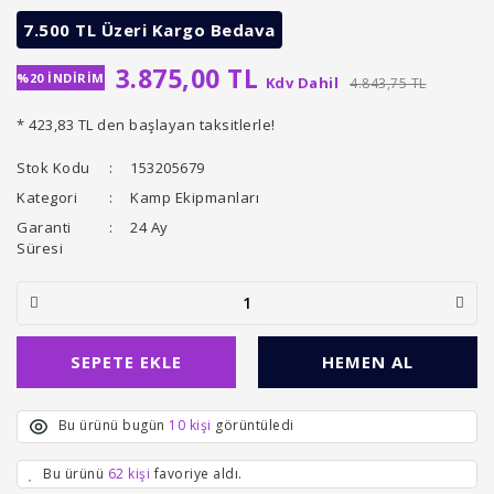
7.500 TL Üzeri Kargo Bedava
3.875,00 TL
%20 İNDİRİM
Kdv Dahil
4.843,75 TL
* 423,83 TL den başlayan taksitlerle!
Stok Kodu
153205679
Kategori
Kamp Ekipmanları
Garanti
24 Ay
Süresi
SEPETE EKLE
HEMEN AL
Bu ürünü bugün
10 kişi
görüntüledi
Bu ürünü
62 kişi
favoriye aldı.