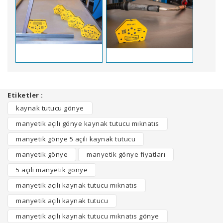
Bu ürünün fiyat bilgisi, resim, ürün açıklamalarında ve
diğer konularda yetersiz gördüğünüz noktaları öneri
Etiketler :
Bu ürüne ilk yorumu siz yapın!
formunu kullanarak tarafımıza iletebilirsiniz.
kaynak tutucu gönye
Görüş ve önerileriniz için teşekkür ederiz.
manyetik açılı gönye kaynak tutucu mıknatıs
Yorum Yaz
Ürün resmi kalitesiz, bozuk veya görüntülenemiyor.
manyetik gönye 5 açili kaynak tutucu
Ürün açıklamasında eksik bilgiler bulunuyor.
manyetik gönye
manyetik gönye fiyatları
Ürün bilgilerinde hatalar bulunuyor.
5 açılı manyetik gönye
Ürün fiyatı diğer sitelerden daha pahalı.
manyetik açılı kaynak tutucu mıknatıs
Bu ürüne benzer farklı alternatifler olmalı.
manyetik açılı kaynak tutucu
manyetik açılı kaynak tutucu mıknatıs gönye