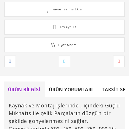
Tavsiye Et
Fiyat Alarmı
ÜRÜN BILGISI
ÜRÜN YORUMLARI
TAKSIT SEÇ
Kaynak ve Montaj işlerinde , içindeki Güçlü
Mıknatıs ile çelik Parçaların düzgün bir
şekilde gönyelenmesini sağlar.
Gönye üzerinde 30°- 45°- 60°- 75°- 90° 'lik