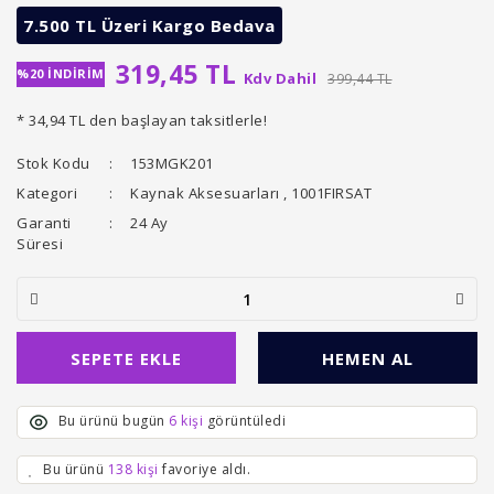
7.500 TL Üzeri Kargo Bedava
319,45 TL
%20 İNDİRİM
Kdv Dahil
399,44 TL
* 34,94 TL den başlayan taksitlerle!
Stok Kodu
153MGK201
Kategori
Kaynak Aksesuarları
,
1001FIRSAT
Garanti
24 Ay
Süresi
SEPETE EKLE
HEMEN AL
Bu ürünü bugün
6 kişi
görüntüledi
Bu ürünü
138 kişi
favoriye aldı.