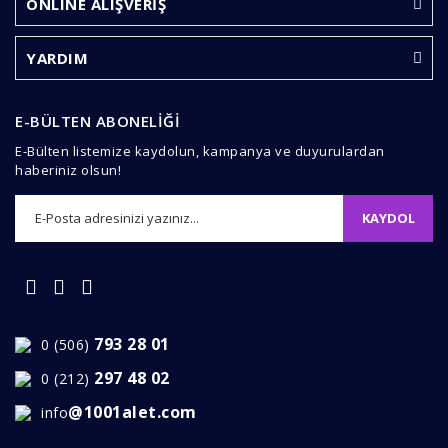
ONLINE ALIŞVERİŞ
Ürün açıklamasında eksik bilgiler bulunuyor.
Ürün bilgilerinde hatalar bulunuyor.
YARDIM
Ürün fiyatı diğer sitelerden daha pahalı.
Bu ürüne benzer farklı alternatifler olmalı.
E-BÜLTEN ABONELİĞİ
E-Bülten listemize kaydolun, kampanya ve duyurulardan
haberiniz olsun!
KAYDOL
Gönder
793 28 01
0 (506)
297 48 02
0 (212)
@1001alet.com
info