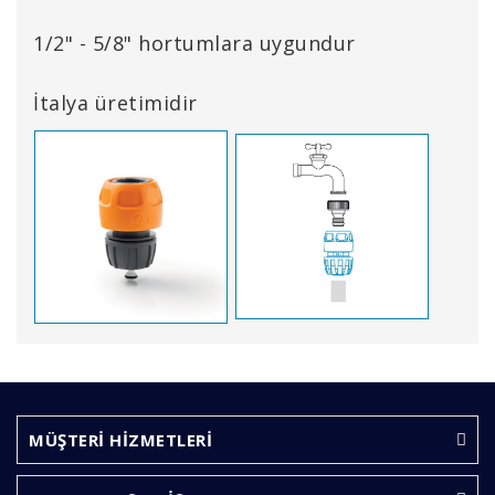
1/2" - 5/8" hortumlara uygundur
İtalya üretimidir
Bu ürünün fiyat bilgisi, resim, ürün açıklamalarında ve
diğer konularda yetersiz gördüğünüz noktaları öneri
Bu ürüne ilk yorumu siz yapın!
formunu kullanarak tarafımıza iletebilirsiniz.
Görüş ve önerileriniz için teşekkür ederiz.
MÜŞTERİ HİZMETLERİ
Yorum Yaz
Ürün resmi kalitesiz, bozuk veya görüntülenemiyor.