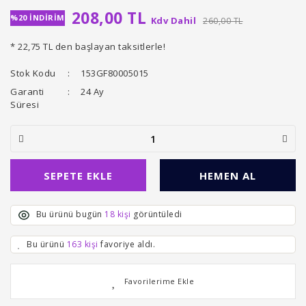
208,00 TL
%20 İNDİRİM
Kdv Dahil
260,00 TL
* 22,75 TL den başlayan taksitlerle!
Stok Kodu
153GF80005015
Garanti
24 Ay
Süresi
SEPETE EKLE
HEMEN AL
Bu ürünü bugün
18 kişi
görüntüledi
Bu ürünü
163 kişi
favoriye aldı.