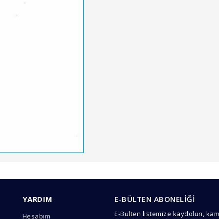
arında ve diğer konularda yetersiz gördüğünüz noktaları öneri formunu 
Bu ürüne ilk yorumu siz yapın!
YARDIM
E-BÜLTEN ABONELİĞİ
emiyor.
E-Bülten listemize kaydolun, ka
Hesabım
Yorum Yaz