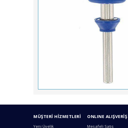
Bu ürünün fiyat bilgisi, resim, ürün açıklamal
Görüş ve önerileriniz için teşekkür ederiz.
MÜŞTERİ HİZMETLERİ
ONLINE ALIŞVERİŞ
Ürün resmi kalitesiz, bozuk veya görüntülen
Yeni Üyelik
Mesafeli Satış