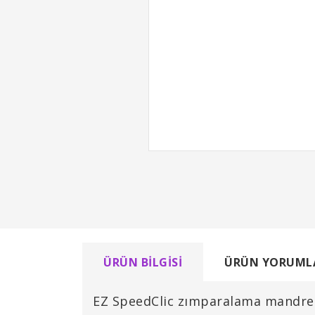
ÜRÜN BILGISI
ÜRÜN YORUML
EZ SpeedClic zımparalama mandreni 