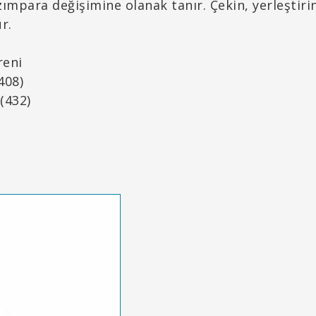
ımpara değişimine olanak tanır. Çekin, yerleştirin
r.
reni
408)
(432)