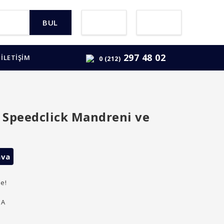
BUL
297 48 02
İLETİŞİM
0 (212)
 Speedclick Mandreni ve
ava
le!
JA
i