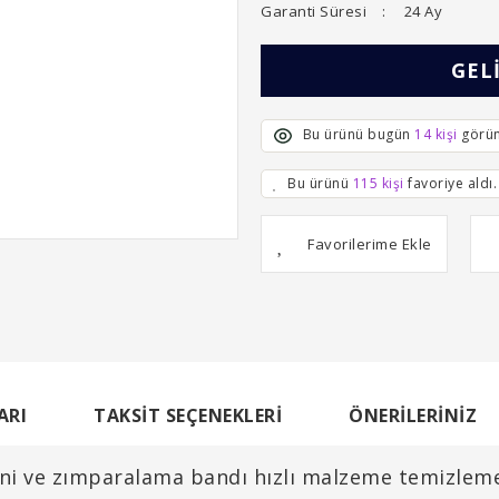
Garanti Süresi
24 Ay
GEL
Bu ürünü bugün
14 kişi
görün
Bu ürünü
115 kişi
favoriye aldı.
ARI
TAKSIT SEÇENEKLERI
ÖNERILERINIZ
ve zımparalama bandı hızlı malzeme temizleme içi