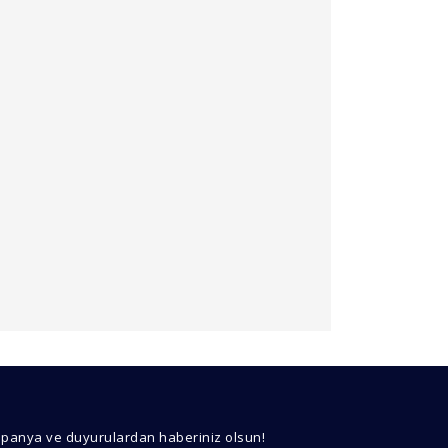
kullanarak tarafımıza iletebilirsiniz.
mpanya ve duyurulardan haberiniz olsun!