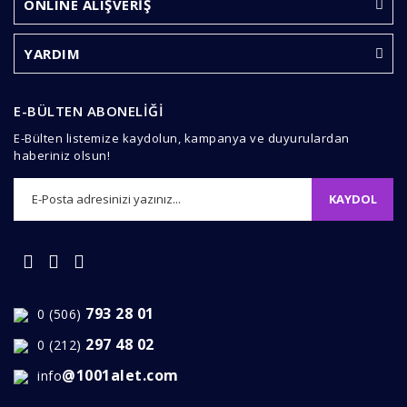
ONLINE ALIŞVERİŞ
Ürün açıklamasında eksik bilgiler bulunuyor.
Ürün bilgilerinde hatalar bulunuyor.
YARDIM
Ürün fiyatı diğer sitelerden daha pahalı.
Bu ürüne benzer farklı alternatifler olmalı.
E-BÜLTEN ABONELİĞİ
E-Bülten listemize kaydolun, kampanya ve duyurulardan
haberiniz olsun!
KAYDOL
Gönder
793 28 01
0 (506)
297 48 02
0 (212)
@1001alet.com
info