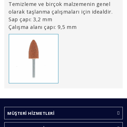
Temizleme ve birçok malzemenin genel
olarak taşlanma çalışmaları için idealdir.
Sap çapı: 3,2 mm
Çalışma alanı çapı: 9,5 mm
Bu ürünün fiyat bilgisi, resim, ürün açıklamalarında ve
diğer konularda yetersiz gördüğünüz noktaları öneri
Bu ürüne ilk yorumu siz yapın!
formunu kullanarak tarafımıza iletebilirsiniz.
Görüş ve önerileriniz için teşekkür ederiz.
MÜŞTERİ HİZMETLERİ
Yorum Yaz
Ürün resmi kalitesiz, bozuk veya görüntülenemiyor.