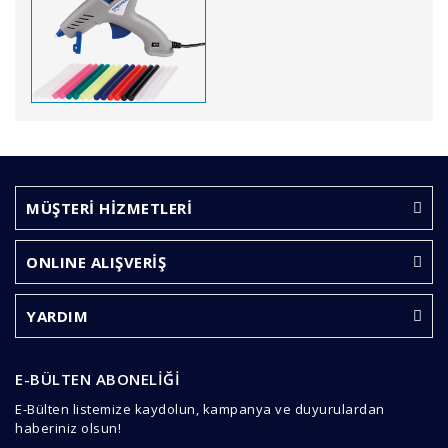
Bu ürünün fiyat bilgisi, resim, ürün açıklamalarında ve
diğer konularda yetersiz gördüğünüz noktaları öneri
Bu ürüne ilk yorumu siz yapın!
formunu kullanarak tarafımıza iletebilirsiniz.
Görüş ve önerileriniz için teşekkür ederiz.
MÜŞTERİ HİZMETLERİ
Yorum Yaz
Ürün resmi kalitesiz, bozuk veya görüntülenemiyor.
ONLINE ALIŞVERİŞ
Ürün açıklamasında eksik bilgiler bulunuyor.
Ürün bilgilerinde hatalar bulunuyor.
YARDIM
Ürün fiyatı diğer sitelerden daha pahalı.
Bu ürüne benzer farklı alternatifler olmalı.
E-BÜLTEN ABONELİĞİ
E-Bülten listemize kaydolun, kampanya ve duyurulardan
haberiniz olsun!