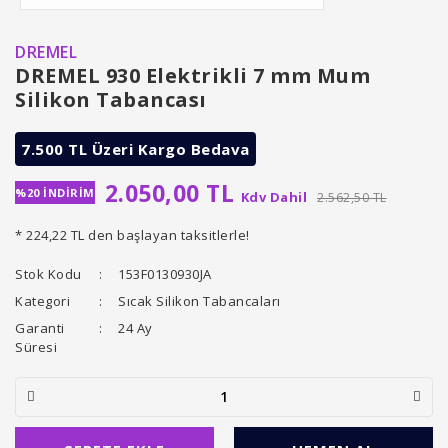
DREMEL
DREMEL 930 Elektrikli 7 mm Mum
Silikon Tabancası
7.500 TL Üzeri Kargo Bedava
2.050,00 TL
%20 İNDİRİM
Kdv Dahil
2.562,50 TL
* 224,22 TL den başlayan taksitlerle!
Stok Kodu
153F0130930JA
Kategori
Sıcak Silikon Tabancaları
Garanti
24 Ay
Süresi