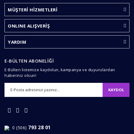
formunu kullanarak tarafımıza iletebilirsiniz.
Görüş ve önerileriniz için teşekkür ederiz.
MÜŞTERİ HİZMETLERİ
Yorum Yaz
Ürün resmi kalitesiz, bozuk veya görüntülenemiyor.
ONLINE ALIŞVERİŞ
Ürün açıklamasında eksik bilgiler bulunuyor.
Ürün bilgilerinde hatalar bulunuyor.
YARDIM
Ürün fiyatı diğer sitelerden daha pahalı.
Bu ürüne benzer farklı alternatifler olmalı.
E-BÜLTEN ABONELİĞİ
E-Bülten listemize kaydolun, kampanya ve duyurulardan
haberiniz olsun!
KAYDOL
Gönder
793 28 01
0 (506)