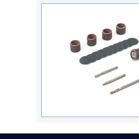
Bu ürünün fiyat bilgisi, resim, ürün açıklamal
Görüş ve önerileriniz için teşekkür ederiz.