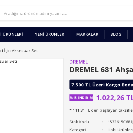
İ ÜRÜNLERİ
YENİ ÜRÜNLER
MARKALAR
BLOG
i İçin Aksesuar Seti
DREMEL
DREMEL 681 Ahşap
7.500 TL Üzeri Kargo Bed
1.022,26 T
%15 İNDİRİM
* 111,81 TL den başlayan taksitle
Stok Kodu
1532615C681
Kategori
Hobi Ürünler