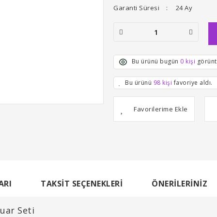
Garanti Süresi
24 Ay
Bu ürünü bugün
0 kişi
görünt
Bu ürünü
98 kişi
favoriye aldı.
ARI
TAKSIT SEÇENEKLERI
ÖNERILERINIZ
uar Seti