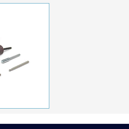
arında ve diğer konularda yetersiz gördüğünüz noktaları öneri formunu 
Bu ürüne ilk yorumu siz yapın!