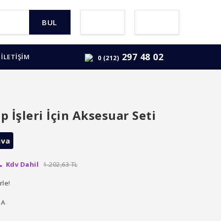
BUL
297 48 02
İLETİŞİM
0 (212)
 İşleri İçin Aksesuar Seti
ava
L
Kdv Dahil
1.202,63 TL
rle!
JA
i