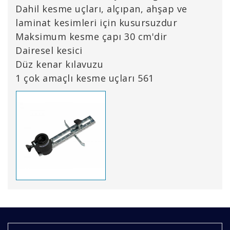
Dahil kesme uçları, alçıpan, ahşap ve
laminat kesimleri için kusursuzdur
Maksimum kesme çapı 30 cm'dir
Dairesel kesici
Düz kenar kılavuzu
1 çok amaçlı kesme uçları 561
Bu ürünün fiyat bilgisi, resim, ürün açıklamalarında ve
diğer konularda yetersiz gördüğünüz noktaları öneri
Bu ürüne ilk yorumu siz yapın!
formunu kullanarak tarafımıza iletebilirsiniz.