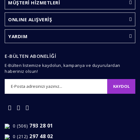
Görüş ve önerileriniz için teşekkür ederiz.
MÜŞTERİ HİZMETLERİ
Yorum Yaz
Ürün resmi kalitesiz, bozuk veya görüntülenemiyor.
ONLINE ALIŞVERİŞ
Ürün açıklamasında eksik bilgiler bulunuyor.
Ürün bilgilerinde hatalar bulunuyor.
YARDIM
Ürün fiyatı diğer sitelerden daha pahalı.
Bu ürüne benzer farklı alternatifler olmalı.
E-BÜLTEN ABONELİĞİ
E-Bülten listemize kaydolun, kampanya ve duyurulardan
haberiniz olsun!
KAYDOL
Gönder
793 28 01
0 (506)
297 48 02
0 (212)