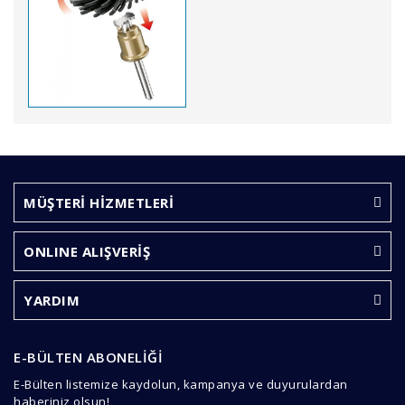
Bu ürünün fiyat bilgisi, resim, ürün açıklamalarında ve
diğer konularda yetersiz gördüğünüz noktaları öneri
Bu ürüne ilk yorumu siz yapın!
formunu kullanarak tarafımıza iletebilirsiniz.
Görüş ve önerileriniz için teşekkür ederiz.
MÜŞTERİ HİZMETLERİ
Yorum Yaz
Ürün resmi kalitesiz, bozuk veya görüntülenemiyor.
ONLINE ALIŞVERİŞ
Ürün açıklamasında eksik bilgiler bulunuyor.
Ürün bilgilerinde hatalar bulunuyor.
YARDIM
Ürün fiyatı diğer sitelerden daha pahalı.
Bu ürüne benzer farklı alternatifler olmalı.
E-BÜLTEN ABONELİĞİ
E-Bülten listemize kaydolun, kampanya ve duyurulardan
haberiniz olsun!