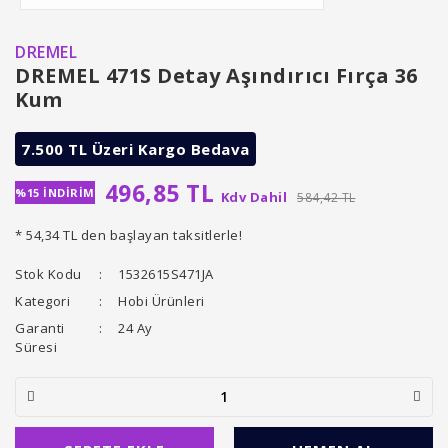
DREMEL
DREMEL 471S Detay Aşındırıcı Fırça 36
Kum
7.500 TL Üzeri Kargo Bedava
496,85 TL
%15 İNDİRİM
Kdv Dahil
584,42 TL
* 54,34 TL den başlayan taksitlerle!
Stok Kodu
1532615S471JA
Kategori
Hobi Ürünleri
Garanti
24 Ay
Süresi