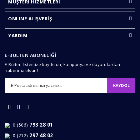
MÜŞTERİ HİZMETLERİ
Yorum Yaz
Ürün resmi kalitesiz, bozuk veya görüntülenemiyor.
ONLINE ALIŞVERİŞ
Ürün açıklamasında eksik bilgiler bulunuyor.
Ürün bilgilerinde hatalar bulunuyor.
YARDIM
Ürün fiyatı diğer sitelerden daha pahalı.
Bu ürüne benzer farklı alternatifler olmalı.
E-BÜLTEN ABONELİĞİ
E-Bülten listemize kaydolun, kampanya ve duyurulardan
haberiniz olsun!
KAYDOL
Gönder
793 28 01
0 (506)
297 48 02
0 (212)