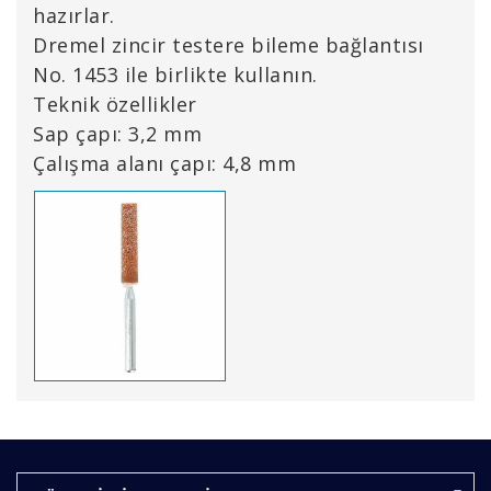
hazırlar.
Dremel zincir testere bileme bağlantısı
No. 1453 ile birlikte kullanın.
Teknik özellikler
Sap çapı: 3,2 mm
Çalışma alanı çapı: 4,8 mm
Bu ürünün fiyat bilgisi, resim, ürün açıklamalarında ve
diğer konularda yetersiz gördüğünüz noktaları öneri
Bu ürüne ilk yorumu siz yapın!
formunu kullanarak tarafımıza iletebilirsiniz.
Görüş ve önerileriniz için teşekkür ederiz.