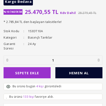
Kargo Bedava
25.470,55 TL
%10 İNDİRİM
Kdv Dahil
28.279,45 TL
* 2.785,84 TL den başlayan taksitlerle!
Stok Kodu
153DT10A
Kategori
Basınçlı Tanklar
Garanti
24 Ay
Süresi
SEPETE EKLE
HEMEN AL
Bu ürünü bugün
4 kişi
görüntüledi
Bu ürünü
133 kişi
favoriye aldı.