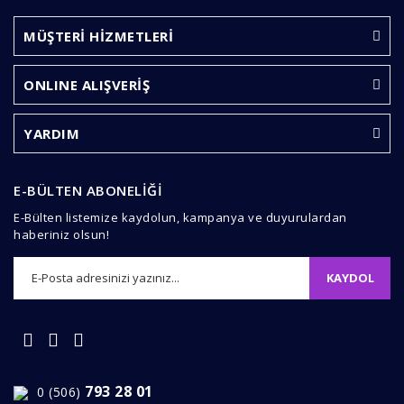
Bu ürüne ilk yorumu siz yapın!
formunu kullanarak tarafımıza iletebilirsiniz.
Görüş ve önerileriniz için teşekkür ederiz.
MÜŞTERİ HİZMETLERİ
Yorum Yaz
Ürün resmi kalitesiz, bozuk veya görüntülenemiyor.
ONLINE ALIŞVERİŞ
Ürün açıklamasında eksik bilgiler bulunuyor.
Ürün bilgilerinde hatalar bulunuyor.
YARDIM
Ürün fiyatı diğer sitelerden daha pahalı.
Bu ürüne benzer farklı alternatifler olmalı.
E-BÜLTEN ABONELİĞİ
E-Bülten listemize kaydolun, kampanya ve duyurulardan
haberiniz olsun!
KAYDOL
Gönder
793 28 01
0 (506)