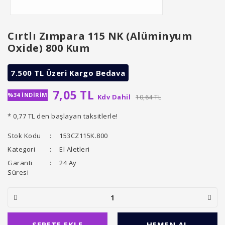
Cırtlı Zımpara 115 NK (Alüminyum
Oxide) 800 Kum
7.500 TL Üzeri Kargo Bedava
7,05 TL
%34 İNDİRİM
Kdv Dahil
10,64 TL
* 0,77 TL den başlayan taksitlerle!
Stok Kodu
153CZ115K.800
Kategori
El Aletleri
Garanti
24 Ay
Süresi
SEPETE EKLE
HEMEN AL