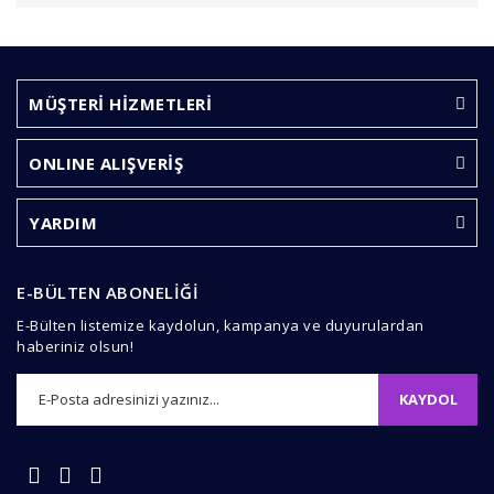
Bu ürünün fiyat bilgisi, resim, ürün açıklamalarında ve
diğer konularda yetersiz gördüğünüz noktaları öneri
Bu ürüne ilk yorumu siz yapın!
formunu kullanarak tarafımıza iletebilirsiniz.
Görüş ve önerileriniz için teşekkür ederiz.
MÜŞTERİ HİZMETLERİ
Yorum Yaz
Ürün resmi kalitesiz, bozuk veya görüntülenemiyor.
ONLINE ALIŞVERİŞ
Ürün açıklamasında eksik bilgiler bulunuyor.
Ürün bilgilerinde hatalar bulunuyor.
YARDIM
Ürün fiyatı diğer sitelerden daha pahalı.
Bu ürüne benzer farklı alternatifler olmalı.
E-BÜLTEN ABONELİĞİ
E-Bülten listemize kaydolun, kampanya ve duyurulardan
haberiniz olsun!
KAYDOL
Gönder