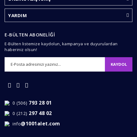
Ürün açıklamasında eksik bilgiler bulunuyor.
Ürün bilgilerinde hatalar bulunuyor.
YARDIM
Ürün fiyatı diğer sitelerden daha pahalı.
Bu ürüne benzer farklı alternatifler olmalı.
E-BÜLTEN ABONELİĞİ
E-Bülten listemize kaydolun, kampanya ve duyurulardan
haberiniz olsun!
KAYDOL
Gönder
793 28 01
0 (506)
297 48 02
0 (212)
@1001alet.com
info