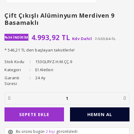
Çift Çıkışlı Alüminyum Merdiven 9
Basamaklı
4.993,92 TL
%34 İNDİRİM
Kdv Dahil
7.539,84 TL
* 546,21 TL den başlayan taksitlerle!
Stok Kodu
153GLRYZ.H.M.ÇÇ.9
Kategori
El Aletleri
Garanti
24 Ay
Süresi
SEPETE EKLE
HEMEN AL
Bu ürünü bugün
2 kişi
görüntüledi