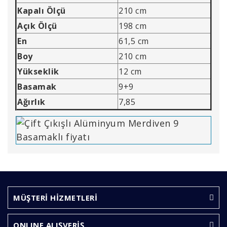
Kapalı Ölçü
210 cm
Açık Ölçü
198 cm
En
61,5 cm
Boy
210 cm
Yükseklik
12 cm
Basamak
9+9
Ağırlık
7,85
Bu ürünün fiyat bilgisi, resim, ürün açıklamalarında ve
diğer konularda yetersiz gördüğünüz noktaları öneri
Bu ürüne ilk yorumu siz yapın!
formunu kullanarak tarafımıza iletebilirsiniz.
Görüş ve önerileriniz için teşekkür ederiz.
MÜŞTERİ HİZMETLERİ
Yorum Yaz
Ürün resmi kalitesiz, bozuk veya görüntülenemiyor.
ONLINE ALIŞVERİŞ