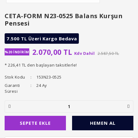
CETA-FORM N23-0525 Balans Kurşun
Pensesi
7.500 TL Üzeri Kargo Bedava
2.070,00 TL
%20 İNDİRİM
Kdv Dahil
2.587,50 TL
* 226,41 TL den başlayan taksitlerle!
Stok Kodu
153N23-0525
Garanti
24 Ay
Süresi
SEPETE EKLE
HEMEN AL