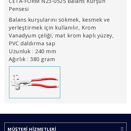
CETA-FORM N23-0525 Balans Kurşun
Pensesi
Balans kurşularını sökmek, kesmek ve
yerleştirmek için kullanılır, Krom
Vanadyum çeliği, mat krom kaplı yüzey,
PVC daldırma sap
Uzunluk : 240 mm
Ağırlık : 380 gram
Bu ürünün fiyat bilgisi, resim, ürün açıklamalarında ve
diğer konularda yetersiz gördüğünüz noktaları öneri
Bu ürüne ilk yorumu siz yapın!
formunu kullanarak tarafımıza iletebilirsiniz.
Görüş ve önerileriniz için teşekkür ederiz.
MÜŞTERİ HİZMETLERİ