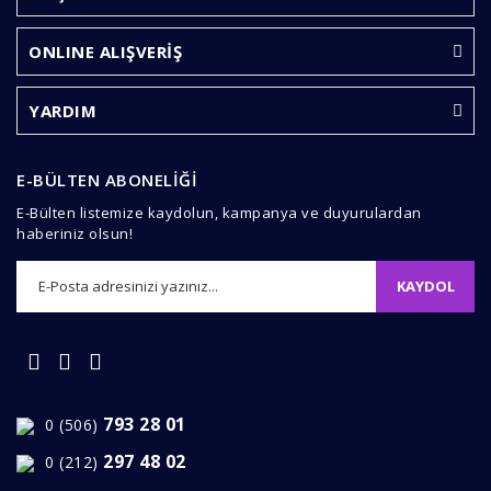
Yorum Yaz
Ürün resmi kalitesiz, bozuk veya görüntülenemiyor.
ONLINE ALIŞVERİŞ
Ürün açıklamasında eksik bilgiler bulunuyor.
Ürün bilgilerinde hatalar bulunuyor.
YARDIM
Ürün fiyatı diğer sitelerden daha pahalı.
Bu ürüne benzer farklı alternatifler olmalı.
E-BÜLTEN ABONELİĞİ
E-Bülten listemize kaydolun, kampanya ve duyurulardan
haberiniz olsun!
KAYDOL
Gönder
793 28 01
0 (506)
297 48 02
0 (212)