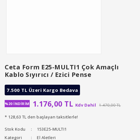
Ceta Form E25-MULTI1 Çok Amaçlı
Kablo Sıyırıcı / Ezici Pense
7.500 TL Üzeri Kargo Bedava
1.176,00 TL
%20 İNDİRİM
Kdv Dahil
1.470,00 TL
* 128,63 TL den başlayan taksitlerle!
Stok Kodu
153E25-MULTI1
Kategori
El Aletleri