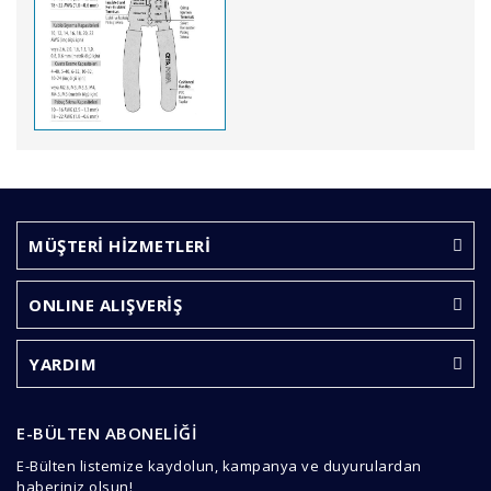
Bu ürünün fiyat bilgisi, resim, ürün açıklamalarında ve
diğer konularda yetersiz gördüğünüz noktaları öneri
Bu ürüne ilk yorumu siz yapın!
formunu kullanarak tarafımıza iletebilirsiniz.
Görüş ve önerileriniz için teşekkür ederiz.
MÜŞTERİ HİZMETLERİ
Yorum Yaz
Ürün resmi kalitesiz, bozuk veya görüntülenemiyor.
ONLINE ALIŞVERİŞ
Ürün açıklamasında eksik bilgiler bulunuyor.
Ürün bilgilerinde hatalar bulunuyor.
YARDIM
Ürün fiyatı diğer sitelerden daha pahalı.
Bu ürüne benzer farklı alternatifler olmalı.
E-BÜLTEN ABONELİĞİ
E-Bülten listemize kaydolun, kampanya ve duyurulardan
haberiniz olsun!