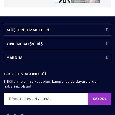
Bu ürünün fiyat bilgisi, resim, ürün açıklamalarında ve
diğer konularda yetersiz gördüğünüz noktaları öneri
Bu ürüne ilk yorumu siz yapın!
formunu kullanarak tarafımıza iletebilirsiniz.
Görüş ve önerileriniz için teşekkür ederiz.
MÜŞTERİ HİZMETLERİ
Yorum Yaz
Ürün resmi kalitesiz, bozuk veya görüntülenemiyor.
ONLINE ALIŞVERİŞ
Ürün açıklamasında eksik bilgiler bulunuyor.
Ürün bilgilerinde hatalar bulunuyor.
YARDIM
Ürün fiyatı diğer sitelerden daha pahalı.
Bu ürüne benzer farklı alternatifler olmalı.
E-BÜLTEN ABONELİĞİ
E-Bülten listemize kaydolun, kampanya ve duyurulardan
haberiniz olsun!
KAYDOL
Gönder