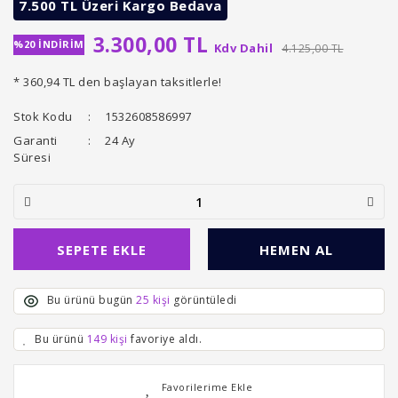
7.500 TL Üzeri Kargo Bedava
3.300,00 TL
%20 İNDİRİM
Kdv Dahil
4.125,00 TL
* 360,94 TL den başlayan taksitlerle!
Stok Kodu
1532608586997
Garanti
24 Ay
Süresi
SEPETE EKLE
HEMEN AL
Bu ürünü bugün
25 kişi
görüntüledi
Bu ürünü
149 kişi
favoriye aldı.