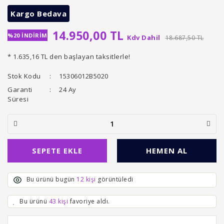
Kargo Bedava
14.950,00 TL
%20 İNDİRİM
Kdv Dahil
18.687,50 TL
* 1.635,16 TL den başlayan taksitlerle!
Stok Kodu
15306012B5020
Garanti
24 Ay
Süresi
SEPETE EKLE
HEMEN AL
Bu ürünü bugün
12 kişi
görüntüledi
Bu ürünü
43 kişi
favoriye aldı.