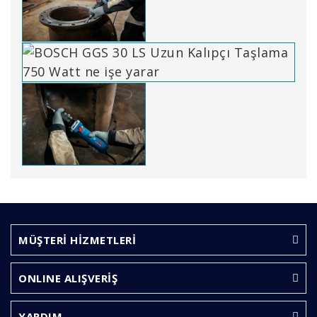
Bu ürünün fiyat bilgisi, resim, ürün açıklamalarında ve
diğer konularda yetersiz gördüğünüz noktaları öneri
Bu ürüne ilk yorumu siz yapın!
formunu kullanarak tarafımıza iletebilirsiniz.
Görüş ve önerileriniz için teşekkür ederiz.
MÜŞTERİ HİZMETLERİ
Yorum Yaz
Ürün resmi kalitesiz, bozuk veya görüntülenemiyor.
ONLINE ALIŞVERİŞ
Ürün açıklamasında eksik bilgiler bulunuyor.
Ürün bilgilerinde hatalar bulunuyor.
YARDIM