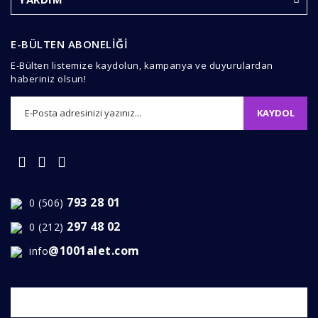
Ürün fiyatı diğer sitelerden daha pahalı.
Bu ürüne benzer farklı alternatifler olmalı.
E-BÜLTEN ABONELİĞİ
E-Bülten listemize kaydolun, kampanya ve duyurulardan
haberiniz olsun!
KAYDOL
Gönder
793 28 01
0 (506)
297 48 02
0 (212)
@1001alet.com
info