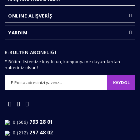
Yorum Yaz
Ürün resmi kalitesiz, bozuk veya görüntülenemiyor.
ONLINE ALIŞVERİŞ
Ürün açıklamasında eksik bilgiler bulunuyor.
Ürün bilgilerinde hatalar bulunuyor.
YARDIM
Ürün fiyatı diğer sitelerden daha pahalı.
Bu ürüne benzer farklı alternatifler olmalı.
E-BÜLTEN ABONELİĞİ
E-Bülten listemize kaydolun, kampanya ve duyurulardan
haberiniz olsun!
KAYDOL
Gönder
793 28 01
0 (506)
297 48 02
0 (212)