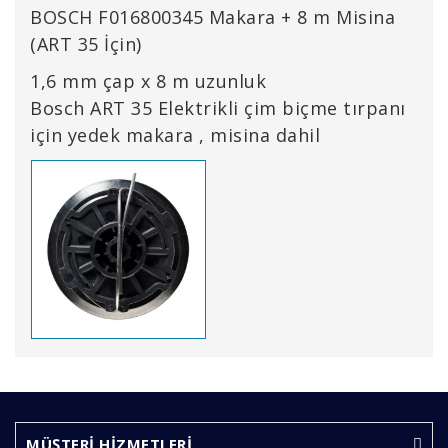
BOSCH F016800345 Makara + 8 m Misina
(ART 35 İçin)
1,6 mm çap x 8 m uzunluk
Bosch ART 35 Elektrikli çim biçme tırpanı
için yedek makara , misina dahil
Bu ürünün fiyat bilgisi, resim, ürün açıklamalarında ve
diğer konularda yetersiz gördüğünüz noktaları öneri
Bu ürüne ilk yorumu siz yapın!
formunu kullanarak tarafımıza iletebilirsiniz.
Görüş ve önerileriniz için teşekkür ederiz.
MÜŞTERİ HİZMETLERİ