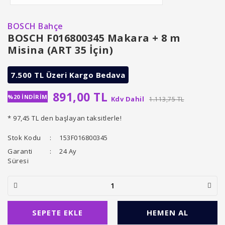
BOSCH Bahçe
BOSCH F016800345 Makara + 8 m
Misina (ART 35 İçin)
7.500 TL Üzeri Kargo Bedava
891,00 TL
%20 İNDİRİM
Kdv Dahil
1.113,75 TL
* 97,45 TL den başlayan taksitlerle!
Stok Kodu
153F016800345
Garanti
24 Ay
Süresi
SEPETE EKLE
HEMEN AL