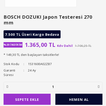
BOSCH DOZUKI Japon Testeresi 270
mm
7.500 TL Üzeri Kargo Bedava
1.365,00 TL
%20 İNDİRİM
Kdv Dahil
1.706,25 TL
* 149,30 TL den başlayan taksitlerle!
Stok Kodu
1531600A02ZB7
Garanti
24 Ay
Süresi
SEPETE EKLE
HEMEN AL