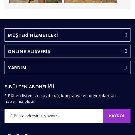
Bu ürünün fiyat bilgisi, resim, ürün açıklamalarında ve
diğer konularda yetersiz gördüğünüz noktaları öneri
Bu ürüne ilk yorumu siz yapın!
formunu kullanarak tarafımıza iletebilirsiniz.
Görüş ve önerileriniz için teşekkür ederiz.
MÜŞTERİ HİZMETLERİ
Yorum Yaz
Ürün resmi kalitesiz, bozuk veya görüntülenemiyor.
ONLINE ALIŞVERİŞ
Ürün açıklamasında eksik bilgiler bulunuyor.
Ürün bilgilerinde hatalar bulunuyor.
YARDIM
Ürün fiyatı diğer sitelerden daha pahalı.
Bu ürüne benzer farklı alternatifler olmalı.
E-BÜLTEN ABONELİĞİ
E-Bülten listemize kaydolun, kampanya ve duyurulardan
haberiniz olsun!
KAYDOL
Gönder