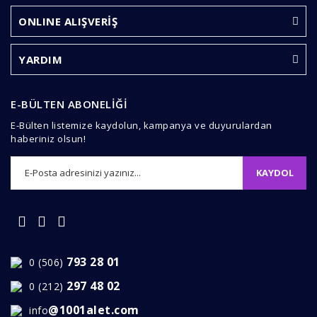
Yorum Yaz
Ürün resmi kalitesiz, bozuk veya görüntülenemiyor.
ONLINE ALIŞVERİŞ
Ürün açıklamasında eksik bilgiler bulunuyor.
Ürün bilgilerinde hatalar bulunuyor.
YARDIM
Ürün fiyatı diğer sitelerden daha pahalı.
Bu ürüne benzer farklı alternatifler olmalı.
E-BÜLTEN ABONELİĞİ
E-Bülten listemize kaydolun, kampanya ve duyurulardan
haberiniz olsun!
KAYDOL
Gönder
793 28 01
0 (506)
297 48 02
0 (212)
@1001alet.com
info