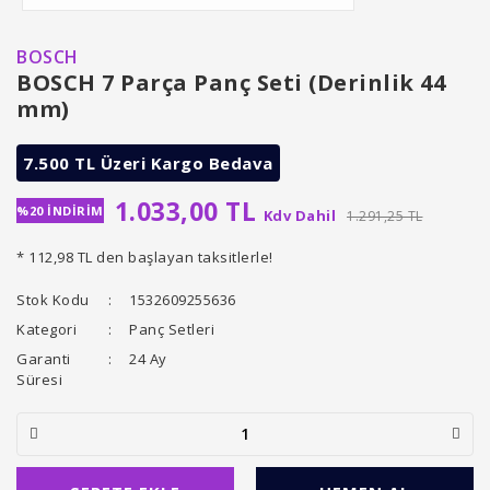
BOSCH
BOSCH 7 Parça Panç Seti (Derinlik 44
mm)
7.500 TL Üzeri Kargo Bedava
1.033,00 TL
%20 İNDİRİM
Kdv Dahil
1.291,25 TL
* 112,98 TL den başlayan taksitlerle!
Stok Kodu
1532609255636
Kategori
Panç Setleri
Garanti
24 Ay
Süresi