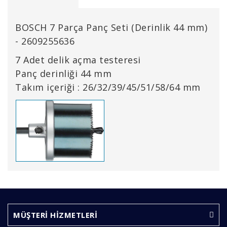
BOSCH 7 Parça Panç Seti (Derinlik 44 mm)
- 2609255636
7 Adet delik açma testeresi
Panç derinliği 44 mm
Takım içeriği : 26/32/39/45/51/58/64 mm
Bu ürünün fiyat bilgisi, resim, ürün açıklamalarında ve
diğer konularda yetersiz gördüğünüz noktaları öneri
Bu ürüne ilk yorumu siz yapın!
formunu kullanarak tarafımıza iletebilirsiniz.
Görüş ve önerileriniz için teşekkür ederiz.
MÜŞTERİ HİZMETLERİ