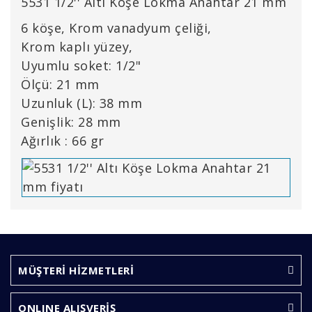
5531 1/2'' Altı Köşe Lokma Anahtar 21 mm
6 köşe, Krom vanadyum çeliği,
Krom kaplı yüzey,
Uyumlu soket: 1/2"
Ölçü: 21 mm
Uzunluk (L): 38 mm
Genişlik: 28 mm
Ağırlık : 66 gr
Bu ürünün fiyat bilgisi, resim, ürün açıklamalarında ve
diğer konularda yetersiz gördüğünüz noktaları öneri
Bu ürüne ilk yorumu siz yapın!
formunu kullanarak tarafımıza iletebilirsiniz.
Görüş ve önerileriniz için teşekkür ederiz.
MÜŞTERİ HİZMETLERİ
Yorum Yaz
Ürün resmi kalitesiz, bozuk veya görüntülenemiyor.
ONLINE ALIŞVERİŞ