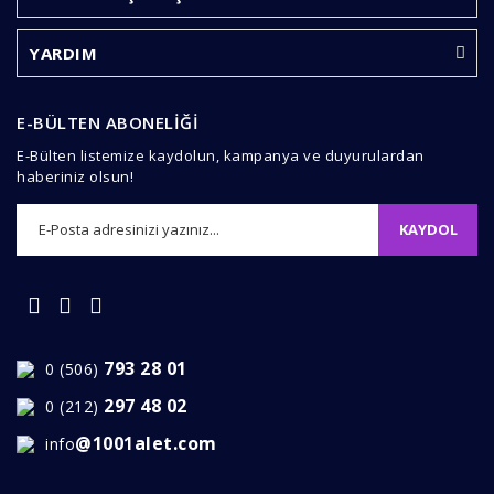
Ürün açıklamasında eksik bilgiler bulunuyor.
Ürün bilgilerinde hatalar bulunuyor.
YARDIM
Ürün fiyatı diğer sitelerden daha pahalı.
Bu ürüne benzer farklı alternatifler olmalı.
E-BÜLTEN ABONELİĞİ
E-Bülten listemize kaydolun, kampanya ve duyurulardan
haberiniz olsun!
KAYDOL
Gönder
793 28 01
0 (506)
297 48 02
0 (212)
@1001alet.com
info