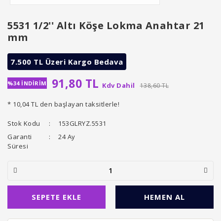
5531 1/2'' Altı Köşe Lokma Anahtar 21
mm
7.500 TL Üzeri Kargo Bedava
91,80 TL
%34 İNDİRİM
Kdv Dahil
138,60 TL
* 10,04 TL den başlayan taksitlerle!
Stok Kodu
153GLRYZ.5531
Garanti
24 Ay
Süresi
SEPETE EKLE
HEMEN AL